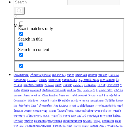
More
Exact matches only
Search in title
Search in content
เดือนสิงหาคม
เกร็ดความรู้ iPhone
เพลงเพราะๆ
กันรอย
แนวเรโทร
สวยงาม
ใบสมัคร
Gurunavi
บัตรเครดิต
love song
ปางตอง
นิยายขายดี
สังคมออนไลน์
App ช่วยเก็บข้อมูล
เบอร์โทรหาย
ทิ้ง
กระจาด
แผนที่ประเทศไทย
Pinterest
แต่งสี
นวดหน้า
cute boy
แม่ฮ่องสอน
12 ราศี
เลขกาลกิณี
รี
สอร์ต
หัวนอน
App เกมส์
ข้อดีของการไปเชงเม้ง
คน Like
อิยะ
music mp3
App จองรถทัวร์
หนังโลก
อนาคต
เพิ่มขนาดหน้าอก
Clear Searches
โชคลาภ
การใช้ facebook
Kyoto
ตอนที่ 1
ฮวงจุ้ยที่บ้าน
Community
Windows
เพลงเศร้า
caller ID
หนังฮิต
ฮวงจุ้ย
ความหมายของตัวเลข
เก็บวิดีโอ
Battery
life
ลิปสติกดีๆ
Chat
ไอโฟนรุ่นใหม่
App Reviews
กาแฟ
เบอร์มือถือมงคล
การคำนวณทิศที่นั่ง
เบอร์
โทรสวย
Online
ฟังเพลงกระตุก
Status
โรงแรมโตเกียว
เส้นทางเดินศึกษาธรรมชาติอ่างกา
เชงเม้ง
หน้าหนาว
อะไหล่จักรยาน
iOS 8
การจัดโต๊ะทำงาน
แชท ออนไลน์
เจาะข้อมูล
ทิศหัวเตียง
ไอโฟน
เครื่องอืด
หนังโรง
ดูดวงตามปฏิทินสุริยยาตร์
เกิดเดือนกันยายน
นางแบบ
Tokyo
ขอชีวิตเพิ่ม
ดูดวง
ทาง Line
พระมหาธาตุนภเมทนีดล
ดวงการงาน
เพลง Forever Young
เทศกาลเดือน 7
ทำผมแต่งงาน