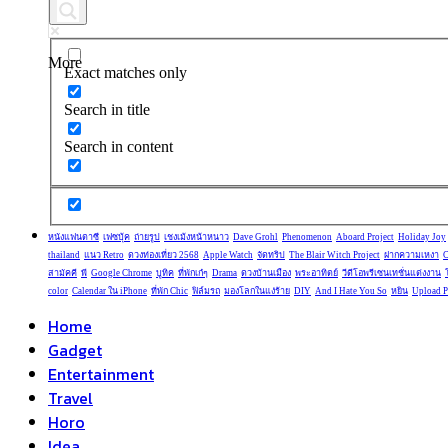
More
Exact matches only
Search in title
Search in content
หนังแฟนตาซี
เฟซบุ้ค
ถ่ายรูป
เชงเม้งหน้าหนาว
Dave Grohl
Phenomenon
Aboard Project
Holiday Joy
thailand
แนว Retro
ดวงท่องเที่ยว 2568
Apple Watch
จัดทริป
The Blair Witch Project
ฝากความเหงา
C
สามัคคี
พี
Google Chrome
บูทิค
ที่พักเก๋ๆ
Drama
ดวงบ้านเมือง
พระอาทิตย์
วีดีโอพรีเซนเทชั่นแต่งงาน
color
Calendar ใน iPhone
ที่พัก Chic
ฟิล์มรถ
มองโลกในแง่ร้าย
DIY
And I Hate You So
หยิน
Upload P
Home
Gadget
Entertainment
Travel
Horo
Idea