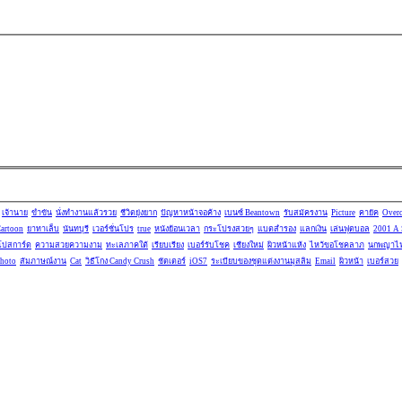
เจ้านาย
ขำขัน
นั่งทำงานแล้วรวย
ชีวิตยุ่งยาก
ปัญหาหน้าจอค้าง
เบนซ์ Beantown
รับสมัครงาน
Picture
คายัค
Overc
artoon
ยาทาเล็บ
นันทบุรี
เวอร์ชั่นโปร
true
หนังย้อนเวลา
กระโปรงสวยๆ
แบตสำรอง
แลกเงิน
เล่นฟุตบอล
2001 A 
โปสการ์ด
ความสวยความงาม
ทะเลภาคใต้
เรียบเรียง
เบอร์รับโชค
เชียงใหม่
ผิวหน้าแห้ง
ไหว้ขอโชคลาภ
นกพญาไฟต
hoto
สัมภาษณ์งาน
Cat
วิธีโกง Candy Crush
ชัตเตอร์
iOS7
ระเบียบของชุดแต่งงานมุสลิม
Email
ผิวหน้า
เบอร์สวย