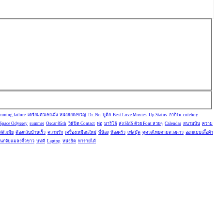
oming failure
เตรียมตัวเชงเม้ง
หนังสยองขวัญ
Dr. No
บูติก
Best Love Movies
Up Status
อากิระ
cuteboy
Space Odyssey
summer
Oscar 85th
วิธีปิด Contact
พ่อ
มาริโอ้
ส่ง SMS ด้วย Font สวยๆ
Calendar
สนามบิน
ความ
ัวเมีย
ต้องกลับบ้านเร็ว
ความรัก
เครื่องเหมือนใหม่
พี่น้อง
ห้องครัว
เฟสบุ๊ค
ดูดวงไทยตามดวงดาว
ออกแบบเสื้อผ้า
นกจับแมลงคิ้วขาว
บทดี
Laptop
หนังฮิต
หารายได้