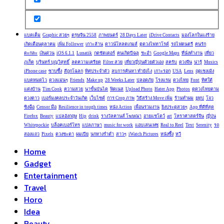
แบตเต็ม
Graphic สวยๆ
ตรุษจีน 2558
ภาพยนตร์
28 Days Later
iDrive Contacts
มองโลกในแง่ร้าย
เกิดเดือนตุลาคม
เพิ่ม Follower
เกาะล้าน
ดาวน์โหลดเกมส์
ดูดวงไพ่ทาโรต์
รถไฟดนตรี
คนรัก
ตะกละ
เงินด่วน
iOS 6.1.1
Lunatik
กดชัตเตอร์
คนเกิดปีฉลู
ชะอำ
Google Maps
ที่นั่งทำงาน
เที่ยว
ภูเก็ต
บุรินทร์ บุญวิสุทธิ์
ลดความเครียด
Filter สวย
เที่ยวญี่ปุ่นด้วยตัวเอง
สครับ
ดวงจีน
น่ารู้
Musics
iPhone case
ซาบซึ้ง
สีถูกโฉลก
ทิศประจำตัว
ลบการค้นหา ทำยังไง
เกาะรอก
USA
Lens
ฤดูเชงเม้ง
แบตหมดไว
ดวงแม่นๆ
Friends
Make up
28 Weeks Later
ปลอดภัย
โรงแรม
ดวงไทย
Font
ทิศใต้
แต่งบ้าน
Tim Cook
ความสวย
นาขั้นบันได
ฟิตเนส
Upload Photo
Hater App
Photos
ดูดวงไทยตาม
ดวงดาว
เบอร์มงคลประจำวันเกิด
เว็บไซต์
การ Crop ภาพ
วิธีสร้าง Move เพิ่ม
ร้านทำผม
ยูทูป
โจว
ซิงฉือ
Censor มือ
Resilience in tough times
หนัง Action
เพื่อนร่วมงาน
ยิงประตูสวยๆ
App ที่ดีที่สุด
Firefox
Beauty
แปลอังกฤษ
Hip
drink
รางวัลคานส์ โฆษณา
อายแชโดว์
art
โหราศาสตร์จีน
ญี่ปุุ่น
Whitepockie
บล็อคเบอร์โทร
แปลภาษา
music for work
แอบเล่นเฟซ
Real to Reel
Text
Serenity
รถ
สองแถว
Pixels
ดวงชะตา
ผมเปีย
นกหางรำดำ
สาวๆ
iWatch Pictures
หนังซึ้ง
หวี
Home
Gadget
Entertainment
Travel
Horo
Idea
Beauty