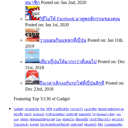
สมาชิก
Posted on: Jan 2nd, 2020
วิธีไม่ให้ Facebook มาดูพฤติกรรมของคุณ
Posted on: Jan 1st, 2020
วางแผนกินแหลกที่ญี่ปุ่น
Posted on: Jan 11th,
2019
เที่ยวญี่ปุ่นให้มากกว่าที่เคยไป
Posted on: Dec
31st, 2018
ถึงเวลาเลิกงงกับรถไฟที่ญี่ปุ่นสักที
Posted on:
Dec 23rd, 2018
Featuring Top 5/130 of Gadget
ไอเดียดีๆ
สถานทูตไทย
ปีชง
วิธีใช้
ลายเซ็นได้เงิน
ราคาเท่าไร
แนะนำที่พัก
ชัตเตอร์ กดติดวิญญาณ
ดูดวงชื่อ
เกมเก่า
foodtravel
การคำนวณลัคนา
เบอร์ดวงดี
สอนแต่งรูป
ไฟ
Rosemary's Baby
new
song
รหัสลับ
จัดห้องนอนให้สุขภาพดี
Chat
หนังชนโรง
เซ็นเซอร์มือ
ไหว้เจ้าใช้อะไรบ้าง
สูตร 30 ตัว
โรงแรมชะอำ
ละครดัง
โหราศาสตร์ตามสุริยยาตร์
เลขศาสตร์
ฟุตบอลยูโร
สีสัน
วางแผนท่องเที่ยว