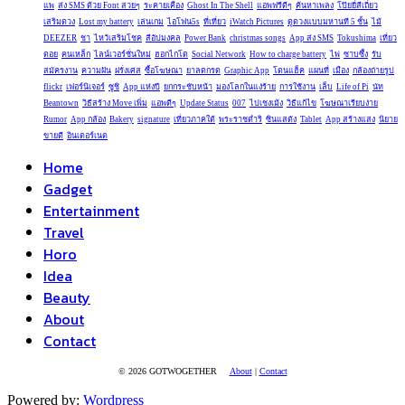
แพ
ส่ง SMS ด้วย Font สวยๆ
ระคายเคือง
Ghost In The Shell
แอพฟรีดีๆ
ค้นหาเพลง
โป๊ยยี่สีเถี่ยว
เสริมดวง
Lost my battery
เล่นเกม
ไอโฟน5s
ที่เที่ยว
iWatch Pictures
ดูดวงแบบมหานที 5 ชั้น
ไม้
DEEZER
ชา
ไหว้เสริมโชค
สีอัปมงคล
Power Bank
christmas songs
App ส่ง SMS
Tokushima
เที่ยว
ดอย
ฅนเหล็ก
ไลน์เวอร์ชั่นใหม่
ฮอกไกโด
Social Network
How to charge battery
ไพ่
ซาบซึ้ง
รับ
สมัครงาน
ความฝัน
ฝรั่งเศส
ซื้อโฆษณา
ยาลดกรด
Graphic App
โดนแฮ็ค
แผนที่
เมือง
กล้องถ่ายรูป
flickr
เฟอร์นิเจอร์
ซูชิ
App แห่งปี
ยกกระชับหน้า
มองโลกในแง่ร้าย
การใช้งาน
เล็บ
Life of Pi
นัท
Beantown
วิธีสร้าง Move เพิ่ม
แอพดีๆ
Update Status
007
ไปเชงเม้ง
วิธีแก้ไข
โฆษณาเรียบง่าย
Rumor
App กล้อง
Bakery
signature
เที่ยวภาคใต้
พระราชดำริ
ซินแสดัง
Tablet
App สร้างแสง
นิยาย
ขายดี
อินเตอร์เนต
Home
Gadget
Entertainment
Travel
Horo
Idea
Beauty
About
Contact
© 2026 GOTWOGETHER
About
|
Contact
Powered by:
Wordpress