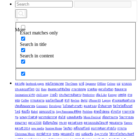
More
Exact matches only
Search in title
Search in content
ดูฮวงจุ้ย
facebook pages
หนังโลกอนาคต
The Omen
นานี่
Japanese
Offline
Colour
แม่
นางแบบ
ประมูลเบอร์โทร
Oil
Hate
อัพเดทเวอร์ชั่นใหม่
ภาษาอังกฤษ
ปวดท้อง
ดูดวงไพ่ป๊อก
ข้อมูลหาย
Animation น่ารัก
chill song
ว่ายน้ำ
ประกันการเดินทาง
Predictive
เพิ่ม Like
Europe
เฟซบุ้ค
ถ่าย
หนัง
Coffee
การแต่งงาน
มองโลกในแง่ดี
ทัวร์
Revlon
อัพรูป
iPhone 6S
Laptop
ตำแหน่งห้องทำงาน
เกิดเดือนเมษายน
Gurunavi
Developer
ไอโฟนทำงานช้า
ดูแลตัวเอง
น้ำส้มสายชู
ปิดโชว์สติ๊กเกอร์
ไลน์
ช้อปปิ้ง
Rabel
ออกแบบบ้าน
App Panorama ดีที่สุด
Problem
ตู้กดน้ำอัดลม
ตั๋วรถไฟ
รายการวัย
รุ่น
นกพญาไฟตัวผู้
พยากรณ์อากาศ
ต้นไม้
แอพพลิเคชั่น
Moon Festival
เพื่อนร่วมงาน
วิ่งมาราธอน
สอนภาษา
ดูดวง 2568
มือถือรุ่นใหม่
กระจก
ดูดวงตัวเลข
ดูดวงแบบอันโตนาที
ชุดแต่งงาน
Yarrow
ดูดวงปี 2014
new media
Suntree Home
โตเกียว
สติ๊กเกอร์ไลน์
ลบการค้นหา ทำยังไง
การงาน
Christmas Music
สถานีตำรวจ
รถชน
ฟุตบอลยูโร
เทป
แอนิเมชั่น
App รางวัล
วิธีการไหว้พระจันทร์