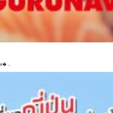
ือ� ...