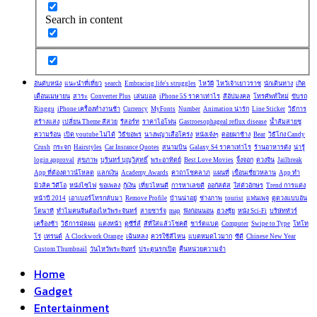
Search in content
อันดับหนัง
แนะนำที่เที่ยว
search
Embracing life's struggles
ไหว้ผี
ไหว้เจ้าเยาวราช
นักเดินทาง
เกิด
เดือนเมษายน
สาระ
Converter Plus
เล่นบอล
iPhone 5S ราคาเท่าไร
สีอัปมงคล
โทรศัพท์ใหม่
ขับรถ
Ringgu
iPhone เครื่องทำงานช้า
Currency
MyFonts
Number
Animation น่ารัก
Line Sticker
วิธีการ
สร้างแสง
เปลี่ยน Theme สีสวย
รีสอร์ท
ราคาไอโฟน
Gastroesophageal reflux disease
น้ำส้มสายชู
ความร้อน
เปิด youtube ไม่ได้
วิธีขอพร
นางพญาเสือโคร่ง
หนังเจ๋งๆ
ดอยผาช้าง
Bear
วิธีโกง Candy
Crush
กระจก
Hairstyles
Car Insrance Quotes
สนามบิน
Galaxy S4 ราคาเท่าไร
ร้านอาหารดัง
น่ารู้
login approval
สุขภาพ
บุรินทร์ บุญวิสุทธิ์
พระอาทิตย์
Best Love Movies
จิ้งจอก
ดวงจีน
Jailbreak
App ที่ต้องดาวน์โหลด
แลกเงิน
Academy Awards
คาถาโชคลาภ
แผนที่
เขื่อนเชี่ยวหลาน
App ทำ
มิวสิค วีดีโอ
หนังไซไฟ
ขอเพลง
กู้เงิน
เที่ยวไหนดี
การหาเลขดี
ออกัสตัส
ใส่ตัวอักษร
Trend การแต่ง
หน้าปี 2014
เอาเบอร์โทรกลับมา
Remove Profile
บ้านน่าอยู่
ช่างภาพ
tourist
แฟนเพจ
ดูดวงแบบอัน
โตนาที
ทำไมคนจีนต้องไหว้พระจันทร์
สายชาร์จ
map
ฟังก่อนนอน
ฮวงซุ้ย
หนัง Sci-Fi
บริษัททัวร์
เครื่องช้า
วิธีการมัดผม
แต่งหน้า
ดูซีรี่ส์
สีที่ใส่แล้วโชคดี
ชาร์ตแบต
Computer
Swipe to Type
โทโท
โร่
เทรนด์
A Clockwork Orange
เฉินหลง
ควรใช้สีไหน
แบตหมดไวมาก
ซีดี
Chinese New Year
Custom Thumbnail
วันไหว้พระจันทร์
ประตูนรกเปิด
คืนหน่วยความจำ
Home
Gadget
Entertainment