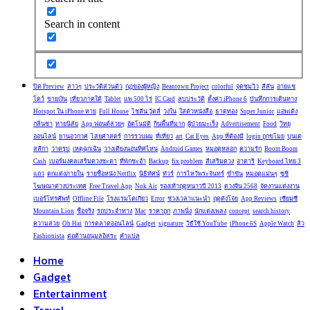
Search in content
ปิด Preview
สาวๆ
ประวัติส่วนตัว
กฏของผู้หญิง
Beantown Project
colorful
จุดชมวิว
สีสัน
อายแช
โดว์
ขายเงิน
เที่ยวภาคใต้
Tablet
แพ 500 ไร่
IC Card
ลบประวัติ
ตั้งค่า iPhone 6
บันทึกการเดินทาง
Hotspot ใน iPhone หาย
Full House
ไชลีน วู้ดลี่
วงใน
ใส่ตัวหนังสือ
ธาตุทอง
Super Junior
แอพเด้ง
กลิ่นชา
ทายนิสัย
App ฟอนต์สวยๆ
อัตโนมัติ
กินพื้นที่มาก
ผู้ป่วยมะเร็ง
Advertisement
Food
วิทยุ
ออนไลน์
ยานอวกาศ
ไสยศาสตร์
การรวบผม
ที่เที่ยว
art
Cat Eyes
App ที่ต้องมี
login ถูกขโมย
บุนเด
สลีกา
วาดรูป
เหตุฉุกเฉิน
วางเตียงนอนทิศไหน
Android Games
หมอดูหลอก
ความรัก
Boom Boom
Cash
เบอร์มงคลเสริมดวงชะตา
ที่พักชะอำ
Backup
fix problem
สีเสริมดวง
อาตาริ
Keyboard ไทย 3
แถว
ตกแต่งภายใน
รายชื่อหนัง Netflix
นิธิทัศน์
ทัวร์
การไหว้พระจันทร์
ขำขัน
หมอดูแม่นๆ
ซูชิ
โฆษณาต่างประเทศ
Free Travel App
Nok Air
รองเท้าฤดูหนาวปี 2013
ดวงจีน 2568
จัดงานแต่งงาน
เบอร์โทรศัพท์
Offline File
โรงแรมโตเกียว
Error
ช่วงเวลาแนะนำ
ฤดูตังโจ่ย
App Reviews
เซียมซี
Mountain Lion
ชื่อจริง
รถประจำทาง
Mac
ราคาถูก
ภาพนิ่ง
นักแต่งเพลง
concept
search history
ความสวย
Oh Hai
การตลาดออนไลน์
Gadget
signature
วิธีใช้ YouTube
iPhone 6S
Apple Watch
สิว
Fashionista
ต่อต้านอนุมูลอิสระ
คำแปล
Home
Gadget
Entertainment