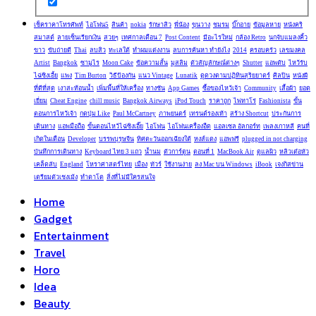
เช็คราคาโทรศัพท์
ไอโฟน5
สินค้า
nokia
รักษาสิว
พี่น้อง
ขุนวาง
ชมรม
บิ๊กอาย
ข้อมูลหาย
หนังคริ
สมาสต์
ลายเซ็นเรียกเงิน
สวยๆ
เทศกาลเดือน 7
Post Content
มีอะไรใหม่
กล้อง Retro
นกจับแมลงคิ้ว
ขาว
ขับถ่ายดี
Thai
ลบสิว
ทะเลใต้
ทำผมแต่งงาน
ลบการค้นหา ทำยังไง
2014
ครอบครัว
เลขมงคล
Artist
Bangkok
ซามูไร
Moon Cake
ข้อความสั้น
มุสลิม
ตัวสัญลักษณ์ต่างๆ
Shutter
แอพดับ
ไหว้รับ
ไฉ่ซิงเอี้ย
แพง
Tim Burton
วิธีป้องกัน
แนว Vintage
Lunatik
ดูดวงตามปฏิทินสุริยยาตร์
ศิลปิน
หนังผี
ที่ดีที่สุด
เงาสะท้อนน้ำ
เพิ่มพื้นที่ให้เครื่อง
ทางชัน
App Games
ซื้อของไหว้เจ้า
Community
เสื้อผ้า
ยอด
เยี่ยม
Cheat Engine
chill music
Bangkok Airways
iPod Touch
ราคาถูก
ไพ่ทาโร่
Fashionista
ขั้น
ตอนการไหว้เจ้า
กดปุ่ม Like
Paul McCartney
ภาพยนตร์
เทรนด์รองเท้า
สร้าง Shortcut
ประกันการ
เดินทาง
แอพมือถือ
ขั้นตอนไหว้ไฉ่ซิงเอี๊ย
ไอโฟน
ไอโฟนเครื่องอืด
แอลเซล อัลกอร์ท
เพลงเกาหลี
คนที่
เกิดในเดือน
Developer
บรรพบุรุษจีน
ทิศตะวันออกเฉียงใต้
หงส์แดง
แอพฟรี
plugged in not charging
บันทึกการเดินทาง
Keyboard ไทย 3 แถว
น้ำนม
ตัวการ์ตูน
ตอนที่ 1
MacBook Air
ดูแลผิว
หลิวเต๋อหัว
เคล็ดลับ
England
โหราศาสตร์ไทย
เมือง
ทัวร์
ใช้งานง่าย
ลง Mac บน Windows
iBook
เจงกิสข่าน
เตรียมตัวเชงเม้ง
ทำตาโต
สิ่งที่ไม่มีใครสนใจ
Home
Gadget
Entertainment
Travel
Horo
Idea
Beauty