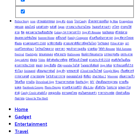
Police Story
icon
เจ้าพ่อมังกรทอง
App ดับ
drink
โกง Candy
น้ำตกทรายเหลือง
Ip Man
Evangelion
ฟุตบอล
ออนไลน์
แต่งตัวเท่ๆ
พลังดี
Japan
เราเหมาะกับงานไหน
วันเดอร์ คาเมร่า
เรโทร
ถ่ายรูปให้
สวย
ชิค
ดูดวงตามวันเดือนปีเกิด
Galaxy S4 ราคาเท่าไร
App ทำ Resume
ขอเงินทอง
ดีไซน์สวย
อัพเดทเวอร์ชั่นใหม่
Suntree Home
สติ๊กเกอร์
Family Computer
ตั๋วเครื่องบินราคาถูก
App ที่ควรโหลด
ที่นอน
ดวงครอบครัว 2568
นาฬิกาข้อมือ
สายธงชาติที่ยาวที่สุดในโลก
ไหว้ขอพร
Filter สวยๆ
เอา
เบอร์โทรกลับมา
ไหว้ขอโชคลาภ
ลดราคา
ชุดเจ้าสาวมุสลิม
ปวดท้อง
วิธีทำ Resume
Mid Autumn
Festival
Flashlight
นักแต่งเพลง
คริส หอวัง
Halloween
พิมพ์การ์ดแต่งงาน
บรรพบุรุษจีน
เทกระจาด
App แต่งรูป
ตัดต่อ
Video
มีคำศัพท์มากที่สุด
สีที่ใส่แล้วโชคดี
ดวงประจำปี 2558
คนที่เกิดในเดือน
ดวงการเงิน 2568
หมอก
App มือถือ
เปิด youtube ไม่ได้
โฆษณาสิ่งพิมพ์
App กล้อง
ชาร์จแบตทิ้งไว้ 8
ชั่วโมง
Animated
เดือนกุมภาพันธ์
App ดีๆ
พรหมชาติ
iCloud บนเว็บไซต์
Google Maps
เรื่องที่ควรรู้
การหาเลขดี
ภาษาอังกฤษ
ไหว้เจ้าเยาวราช
เพลงออนไลน์
ที่เที่ยว
iPad Mini 2
Woovent
เพิ่มความเร็ว
ให้เครื่อง
จานบิน
Download App
ร้านอาหารอร่อย
ป้องกัน Spy
MV
เกิดเดือนกรกฎาคม
ลายเซ็น
มงคล
Facebook Groups
Photo Design
ทาเคชิ คาเนชิโร่
เพิ่ม Like
เติ้งลี่จวิน
ไม่สบาย
นกพญาไฟ
ตัวผู้
Candy Crush เล่นยังไง
เหตุฉุกเฉิน
สถานทูตไทย
คนในครอบครัว
ราคาประหยัด
เปิดตัวเดือน
กันยายน
Ghost In The Shell
Home
Gadget
Entertainment
Travel