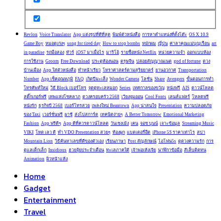
Revlon
Voice Translator
App แต่งรูปที่ดีที่สุด
พิมพ์ตัวหนังสือ
การหาตำแหน่งที่ตั้งโต๊ะ
OS X 10.9
Game Boy
หมอดูเก่งๆ
song for tired day
How to stop bombs
หมักผม
ญี่ปุุ่น
ศาลาคุณแม่บุญเรือน
art
in paradise
รถมือสอง
ทัวร์
iOS7 มาเมื่อไร
มาริโอ้
รายชื่อหนัง Netflix
หน่วยความจำ
ออกแบบห้อง
การใช้งาน
Groom
Free Download
ประตูห้องนอน
ตรุษจีน
ปล่อยสัญญาณเนต
god of fortune
ดวง
บ้านเมือง
App ใส่ตัวหนังสือ
ทำหน้าเรียว
โหราศาสตร์ตามสุริยยาตร์
ยานอวกาศ
Transportation
Number
App เช็คอุณหภูมิ
FAQ
เกิดปีมะเส็ง
Wonder Camera
โลชั่น
Share
Avengers
ขั้นตอนการทำ
โทรศัพท์ใหม่
วิธี Block เบอร์โทร
จุดดูทะเลหมอก
Series
เทศกาลของขวัญ
หนังฟรี
AIS
ดาวน์โหลด
สติ๊กเกอร์ฟรี
เทพแห่งโชคลาภ
ดวงครอบครัว 2568
เวียงจูมออน
Cool Fonts
เลนส์แฟลร์
โหลดฟรี
หนังรัก
ธุรกิจปี 2568
เบอร์โทรสวย
เพลงใหม่ Beantown
App น่าสนใจ
Presentation
ความปลอดภัย
ของ Taxi
เวอร์ชั่นฟรี
ผาชู้
ส่งโปสการ์ด
เทคนิดง่ายๆ
A Better Tomorrow
Emotional Marketing
Fashion
App ฟรีดีๆ
App ดีที่ควรดาวน์โหลด
วันเชงเม้ง
เคน
จอช บุนน์
เจาะข้อมูล
Streaming Music
VIKI
โหด เลว ดี
ทำ VDO Presentation สวยๆ
ท้องผูก
แบตเตอรี่อึด
iPhone 5S ราคาเท่าไร
สปา
Mountain Lion
วิธีค้นหาเลขที่ดีของตัวเอง
เรียนภาษา
Post สัญลักษณ์
ไอโฟน5s
ดูดวงความรัก
การ
ดูแลเด็กเล็ก
Insidious
ฮวยจุ้ยประจำเดือน
ทะเลภาคใต้
เจ้าพ่อเห้งเจีย
นาฬิกาข้อมือ
สีเล็บติดทน
Animation
ผิวหน้าแห้ง
Home
Gadget
Entertainment
Travel