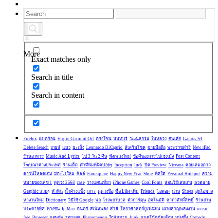
More
Exact matches only
Search in title
Search in content
Firefox
แบตร้อน
Virgin Coconut Oil
ตรังโซน
นันทบุรี
วัฒนธรรม
ในหลวง
คัพเค้ก
Galaxy S4
Delete Search
เกมส์
แมว
มะเส็ง
Leonardo DiCaprio
สีเสริมโชค
ขายมือถือ
พระราชดำริ
New iPad
ร้านอาหาร
Music And Lyrics
ไป 3 วัน 2 คืน
ฟังเพลงใหม่
ข้อดีของการไปเชงเม้ง
Post Content
โฆษณาต่างประเทศ
ร้านเด็ด
คำที่พิมพ์ผิดบ่อยๆ
Inception
luck
ปิด Preview
Nirvana
ดอยเสมอดาว
ดาวน์โหลดเกม
มีอะไรใหม่
ชิลล์
Foursquare
Happy New Year
Shoe
ทิศใต้
Personal Hotspot
ความ
หมายของเลข 1
ดูดวง 2568
case
วางแผนเที่ยว
iPhone Games
Cool Fonts
สอนวิธีเล่นเกม
ลวดลาย
Graphic สวยๆ
หัวหิน
น้ำค้างแข็ง
เกาะ
ดูดวงชื่อ
ซื้อ Like เพิ่ม
Friends
ไอพอด
น่าน
Shoes
อุ่นไอมาง
หางานใหม่
Dictionary
วิธีใช้ Google
พ่อ
โรงพยาบาล
ตัวการ์ตูน
อัตโนมัติ
คาถาศักดิ์สิทธิ์
ร้านย่าน
ประชาอุทิศ
ทางชัน
Ip Man
ดนตรี
สีเพิ่มพลัง
สำลี
โหราศาสตร์ยูเรเนียน
เผาผลาญพลังงาน
music
free
Browser
แอพดีๆ
รอยแผล
Phenomenon
ใกล้สุสาน
Junk
แบตโน้ตบุ้คเสื่อม
หนังซึ้ง
Comedy