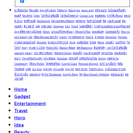
นาขั้นบันได
ปีมะเมีย
App สร้างแสง
โชคลาภ
Hairstyles
music mp3
คริส หอวัง
ไอโฟนเครื่องช้า
ดนตรี
ขนาดรูป
Ueno
ไหว้รับไฉ่ซิงเอี้ย
ไหว้ขอโชคลาภ
Contact List
คนตัดคน
การใช้ iPhone
ดูดวง
ปี 2014
พักที่ไหนดี
Hackintosh
ดูดวงเลขทะเบียนรถ
ชุดรัดรูป
กินร้านไหนดี
ชิค
เจมส์ บอนด์
ตัด
รองเท้า
คิว ฟลัวร์
เฟซ
แก้ดวงตก
Avengers
แมว
Trend
รถคันนี้สีดำ
การคำนวณลัคนาแบบสุริยยาตร์
App ดีที่ควรดาวน์โหลด
Detox
เอาเบอร์โทรกลับมา
iPhone 6 Plus
เพลงมันส์ๆ
แบตหมดเร็ว
How to
save battery life
เขียน Resume อย่างไร
tourist
ถวายสังฆทาน
Wall-E
ธาตุทอง
adventure
Nirvana
การตลาดออนไลน์
Shiseido
ดวงประจำปี 2558
ทะเล
แฟชั่นใหม่
บัวผุด
Moon
แพนด้า
เบอร์โทร
โท
โทโร่
Story
ดวงดาว 2568
Perfect365
Backup ข้อมูล
นัท Beantown
ลิปสติกดีๆ
เวลาไหว้ไฉ่ซิงเอี๊ย
samsung galaxy
ประวัติการค้นหา
ฟังเพลง Online
ฅนเหล็ก
แนะนำแอพฟรี
สยามโฟน
เชงเม้งหน้า
หนาว
กระจกกันกระแทก
เจาะข้อมูล
Sunshine
เลิกบุหรี่
ปฏิทินในไอโฟน
festive
สมัครงาน
Community
วิธีลบ Profile
โทรศัพท์ใหม่
Google Glass
Personal Hotspot
iOS7 มาเมื่อไร
ฟิล์ม
โทรศัพท์
แชท
Air Asia
ภูเขาสูง
เกาะแปด
App รูป
สูตร 30 ตัว
โรคกระเพาะ
งานโฆษณารางวัล
น้ำยาทาเล็บ
ออบหลวง
ทำรูป Thumbnail
Google Maps
My Best Friend's Wedding
หนังแนะนำ
ดูด
วงรายปี
Home
Gadget
Entertainment
Travel
Horo
Idea
Beauty