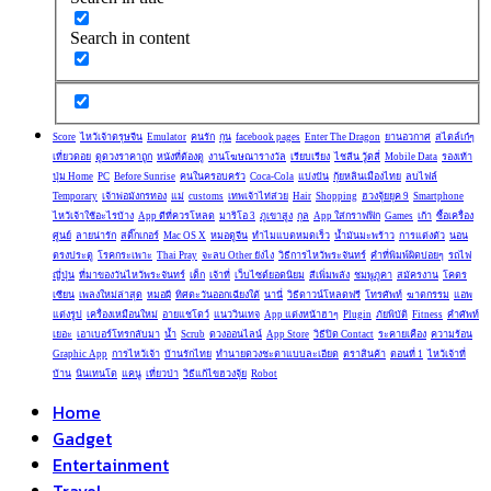
Search in content
Score
ไหว้เจ้าตรุษจีน
Emulator
คนรัก
กุน
facebook pages
Enter The Dragon
ยานอวกาศ
สไตล์เก๋ๆ
เที่ยวดอย
ดูดวงราคาถูก
หนังที่ต้องดู
งานโฆษณารางวัล
เรียบเรียง
ไชลีน วู้ดลี่
Mobile Data
รองเท้า
ปุ่ม Home
PC
Before Sunrise
คนในครอบครัว
Coca-Cola
แบ่งปัน
กุ้ยหลินเมืองไทย
ลบไฟล์
Temporary
เจ้าพ่อมังกรทอง
แม่
customs
เทพเจ้าไท่ส่วย
Hair
Shopping
ฮวงจุ้ยยุค 9
Smartphone
ไหว้เจ้าใช้อะไรบ้าง
App ดีที่ควรโหลด
มาริโอ 3
ภูเขาสูง
กุล
App ใส่กราฟฟิก
Games
เก้า
ซื้อเครื่อง
ศูนย์
ลายน่ารัก
สติ๊กเกอร์
Mac OS X
หมอดูจีน
ทำไมแบตหมดเร็ว
น้ำมันมะพร้าว
การแต่งตัว
นอน
ตรงประตู
โรคกระเพาะ
Thai Pray
จะลบ Other ยังไง
วิธีการไหว้พระจันทร์
คำที่พิมพ์ผิดบ่อยๆ
รถไฟ
ญี่ปุ่น
ที่มาของวันไหว้พระจันทร์
เด็ก
เจ้าที่
เว็บไซต์ยอดนิยม
สีเพิ่มพลัง
ชมพูภูคา
สมัครงาน
โคตร
เซียน
เพลงใหม่ล่าสุด
หมอผี
ทิศตะวันออกเฉียงใต้
นานี่
วิธีดาวน์โหลดฟรี
โทรศัพท์
ฆาตกรรม
แอพ
แต่งรูป
เครื่องเหมือนใหม่
อายแชโดว์
แนววินเทจ
App แต่งหน้าฮาๆ
Plugin
ภัยพิบัติ
Fitness
คำศัพท์
เยอะ
เอาเบอร์โทรกลับมา
น้ำ
Scrub
ดวงออนไลน์
App Store
วิธีปิด Contact
ระคายเคือง
ความร้อน
Graphic App
การไหว้เจ้า
บ้านรักไทย
ทำนายดวงชะตาแบบละเอียด
ตราสินค้า
ตอนที่ 1
ไหว้เจ้าที่
บ้าน
นินเทนโด
แคนู
เที่ยวป่า
วิธีแก้ไขฮวงจุ้ย
Robot
Home
Gadget
Entertainment