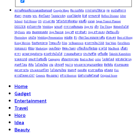
สถานที่ท่องเที่ยวบนดอยอินทนนท์
Google Maps
ทิม เบอร์ตัน
การถ่ายรูปให้สวย
กุล
ลบบันทึกการ
ค้นหา
กรุงเทพ
พระ
สีถูกโฉลก
โฆษณาเจ๋งๆ
แบตโน้ตบุ้ค
ผิวดี
ธรรมชาติ
Reflux Disease
After
School
Full House
OS
เกาะตาชัย
วิธีไหว้เจ้าที่ถูกต้อง
หนังซึ้ง
แมนยู
Japan Transit Planner
DEEZER
ส่งโปสการ์ด
Wedding
นกแอร์
การวางเตียงนอน
App รูป
เด็ก
The Thing
ฟังเพลงไม่ได้
MyFonts
เคน
อัพเดทสเตตัส
App กินแบต
App ฟรี
ตราสินค้า
App สร้างแสง
เกิดปีมะเส็ง
Photoshop
เล่นไพ่
Wedding Presentation
หนังฮิต
สิว
เรียก Taxi ตอนกลางคืน
ตัวละคร
Best of Hong
Kong Movies
ป้องกันรูปหาย
โรคมะเร็ง
Film
วง Beantown
ดวงการเงิน 2568
Star Wars
FavoShots
รถสองแถว
พี่น้อง
Marketing
เพลงใหม่ๆ
ทิศตะวันตก
เกร็ดเล็กเกร็ดน้อย
ธาตุไม้
MacBook
เสื้อผ้า
ดารา
เผาผลาญพลังงาน
ดวงเข้ากันไม่ได้
วางแผนเดินทาง
ประกันชีวิต
เครื่องอืด
Takeshi Kaneshiro
ขวดสเปรย์
เทพเจ้าไฉ่ซิงเอี๊ย
Campaign
เดือนกรกฎาคม
Real to Reel
color
ไลฟ์สไตล์
หน้าสัตว์ต่างๆ
สุนทรี โฮม
สีส้ม
ไอโฟนใหม่
เกม
เลิกบุหรี่
ขุนวาง
พระมหาธาตุนภเมทนีดล
ติดฟิล์ม
ตัวเลขมงคล
ดูดวงรายวัน
ประมูลเบอร์โทร
ไอโฟนรุ่นใหม่
นันทบุรี
เพลงฮิต
ดวงรายเดือน
ฝรั่งเศส
Fox
ดาวน์โหลด iOS7
Genesis
ผีจะออกมา
สร้าง Shortcut
นั่งทำงานทิศไหนดี
Original Score
Home
Gadget
Entertainment
Travel
Horo
Idea
Beauty