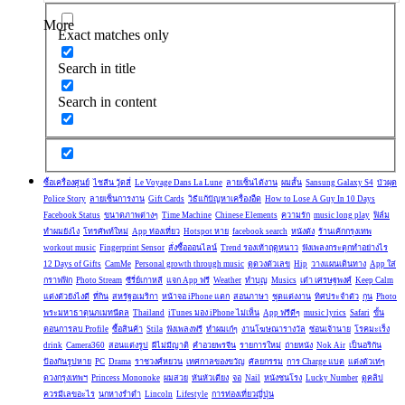
More
Exact matches only
Search in title
Search in content
ซื้อเครื่องศูนย์
ไชลีน วู้ดลี่
Le Voyage Dans La Lune
ลายเซ็นได้งาน
ผมสั้น
Sansung Galaxy S4
บัวผุด
Police Story
ลายเซ็นการงาน
Gift Cards
วิธีแก้ปัญหาเครื่องอืด
How to Lose A Guy In 10 Days
Facebook Status
ขนาดภาพต่างๆ
Time Machine
Chinese Elements
ความรัก
music long play
ฟิล์ม
ทำผมยังไง
โทรศัพท์ใหม่
App ท่องเที่ยว
Hotspot หาย
facebook search
หนังดัง
ร้านเค้กกรุงเทพ
workout music
Fingerprint Sensor
สั่งซื้อออนไลน์
Trend รองเท้าฤดูหนาว
ฟังเพลงกระตุกทำอย่างไร
12 Days of Gifts
CamMe
Personal growth through music
ดูดวงตัวเลข
Hip
วางแผนเดินทาง
App ใส่
กราฟฟิก
Photo Stream
ซีรี่ย์เกาหลี
แจก App ฟรี
Weather
ทำบุญ
Musics
เต๋า เศรษฐพงศ์
Keep Calm
แต่งตัวยังไงดี
ที่กิน
สหรัฐอเมริกา
หน้าจอ iPhone แตก
สอนภาษา
ชุดแต่งงาน
ทิศประจำตัว
กุน
Photo
พระมหาธาตุนภเมทนีดล
Thailand
iTunes มอง iPhone ไม่เห็น
App ฟรีดีๆ
music lyrics
Safari
ขั้น
ตอนการลบ Profile
ซื้อสินค้า
Stila
ฟังเพลงฟรี
ทำผมเก๋ๆ
งานโฆษณารางวัล
ซ่อนเจ้านาย
โรคมะเร็ง
drink
Camera360
สอนแต่งรูป
ผีไม่มีญาติ
คำอวยพรจีน
รายการใหม่
ถ่ายหนัง
Nok Air
เป็นอริกัน
ป้องกันรูปหาย
PC
Drama
ราชวงศ์หยวน
เทศกาลของขวัญ
ศัลยกรรม
การ Charge แบต
แต่งตัวเท่ๆ
ดวงกรุงเทพฯ
Princess Mononoke
ผมสวย
หันหัวเตียง
จอ
Nail
หนังชนโรง
Lucky Number
ดูคลิป
ควรมีเลขอะไร
นกหางรำดำ
Lincoln
Lifestyle
การท่องเที่ยวญี่ปุ่น