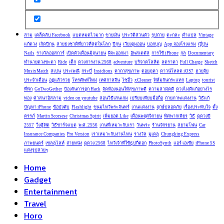
ล่าม
เคล็ดลับ Facebook
แบตหมดไวมาก
ขายเงิน
ประวัติส่วนตัว
รูปถ่าย
ตะกละ
คำแปล
Vintage
แก้ดวง
เกิดปีกุน
สายธงชาติที่ยาวที่สุดในโลก
ปีกุน
เวียงจูมออน
บอกบุญ
App จองโรงแรม
ญี่ปุ่น
Nails
รางวัลออสการ์
เปิดตัวเดือนมิถุนายน
ผีจะออกมา
อัพสเตตัส
การใช้ iPhone
กุล
Documentary
ทำนายดวงชะตา
Ride
เด็ก
ดวงการงาน 2568
adventure
บริจาคโลหิต
ลดราคา
Full Charge
Sketch
MusixMatch
สเปน
ประเพณี
กระบี่
Insidious
คาถาสุขภาพ
ดอยภูคา
ดาวน์โหลด iOS7
ฮวยจุ้ย
ประจำเดือน
อยู่แล้วรวย
โทรศัพท์ใหม่
เทศกาลจีน
ไซอิ๋ว
xCleaner
ฟิล์มกันกระแทก
Laptop
tourist
ที่พัก
GoTwoGether
ป้องกันการถูก Hack
จัดห้องนอนให้สุขภาพดี
ความสามัคคี
ดวงไม่ดีแก้อย่างไร
ทอง
ศาสนาอิสลาม
video on youtube
สอนวิธีเล่นเกม
เปรียบเทียบมือถือ
ถ่ายภาพแต่งงาน
วิธีแก้
ปัญหา iPhone
ข้อบังคับ
Flashlight
ขนมไหว้พระจันทร์
งานแต่งงาน
ฤกษ์ปลอดภัย
เรื่องประทับใจ
ตั้ง
ครรภ์
Martin Scorsese
Christmas Spirit
เพิ่มยอด Like
เดือนพฤศจิกายน
ทิศพากเพียร
วิธี
ดูดวงปี
2557
วิ่งสู้ฟัด
วิธีชาร์จแบต
พ.ศ. 2556
งานที่เหมาะกับเรา
วันพระ
ร้านจักรยาน
สยามโฟน
Car
Insurance Companies
Pro Version
เราเหมาะกับงานไหน
รางวัล
มูเตลู
Chungking Express
ภาพยนตร์
เซลลูไลท์
ถ่ายหนัง
ดูดวง 2568
ไหว้เจ้าที่ใช้ธูปกี่ดอก
PhotoSynth
แอร์ เอเชีย
iPhone 5S
แต่งรูปสวยๆ
Home
Gadget
Entertainment
Travel
Horo