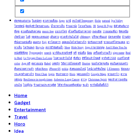
ตัดชุดแต่งงาน
ใบสมัคร
ดวงรายเดือน
Argo
นานี่
ลบไฟล์ Temporary
flickr
natural
Iya Valley
โทรทัศน์
ผู้หญิงข้าใครอย่าแตะ
น้ำยาทาเล็บ
ร้านน่านั่ง
โจวเหวินฟะ
JR
Super R-Type
มีคำศัพท์มาก
ที่สุด
ดวงเดือนสิงหาคม
music free
แนวเรโทร
ตั๋วเครื่องบินราคาถูก
เพลงฮิต
วางแผนเที่ยว
ทิศเหนือ
เกิดปีวอก
ไอจี
จุดดูทะเลหมอก
เดินทาง
ดวงเข้ากันไม่ได้
cMemory
ปรึกษาซินแส
บัตรเครดิต
บ้านพัก
ที่นั่งอ่านหนังสือ
ผมตรง
Fuji
ค่าโดยสาร
อยู่คอนโดไหว้อย่างไร
นักร้องเกาหลี
ขายเบอร์โทรมงคล
ยา
ทาเล็บ
ไหว้ขอพร
Bicycle
สถานีวิจัยต้นน้ำ
Shoe
Hide Story
App ภาษาอังกฤษ
And I Hate You So
หนังที่ดีที่สุด
Typography
search
มาร์ติน สกอร์เซซี่
ฟรี
หนังสือ
นิยม
เครื่องทำงานเร็ว
sign name
Real
to Reel
Le Voyage Dans La Lune
ไปศาลเจ้าไม่ได้
ที่เที่ยว
สีที่ใส่แล้วโชคดี
ธุรกิจปี 2568
เบอร์โทรดี
color
App ฟรี
ดูดวงแม่น
Rabel
เฟซบุ้ก
วิธีดาวน์โหลดฟรี
Shutter
ของไหว้ตรุษจีน
คนในครอบครัว
คืนหน่วยความจำ
กล้อง Retro
iPhone 6S
nokia
สังคมออนไลน์
ไลน์เวอร์ชั่นใหม่
5 Elements
ฟังเพลง
กระตุกทำอย่างไร
Peter Chan
login
ขับถ่ายยาก
Horo
ฟุตบอลยูโร
Google Maps
หว่องกาไว
ความ
กตัญญู
Resilience in tough times
Asbestos Lung Cancer
สาวๆ
Christmas Spirit
ชุดเจ้าสาวมุสลิม
เล่นไพ่
ไปญี่ปุ่น
ร้านย่านประชาอุทิศ
วิธีชาร์จแบตที่ถูกต้อง
ชะอำ
ชาร์จมือถือทิ้งไว้
Home
Gadget
Entertainment
Travel
Horo
Idea