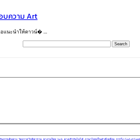
นชอบความ Art
มขอแนะนำให้ดาวน์� ...
กันการเดินทาง
วัดอาวุธวิกสิตาราม
หางานใหม่
luck
ดวงเข้ากันไม่ได้
ภาษาไทยเป็นตัวสี่เหลี่ยม
การวิ่ง
God of Gamb