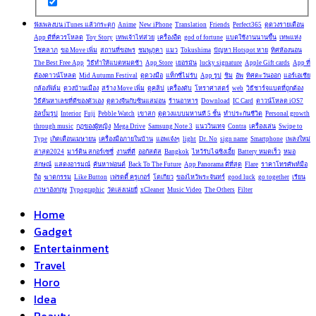
ฟังเพลงบน iTunes แล้วกระตุก
Anime
New iPhone
Translation
Friends
Perfect365
ดูดวงรายเดือน
App ดีที่ควรโหลด
Toy Story
เทพเจ้าไท่ส่วย
เครื่องอืด
god of fortune
แบตใช้งานนานขึ้น
เทพแห่ง
โชคลาภ
ขอ Move เพิ่ม
สถานที่ขอพร
ชมพูภูคา
แมว
Tokushima
ปัญหา Hotspot หาย
ทิศห้องนอน
The Best Free App
วิธีทำให้แบตหมดช้า
App Store
เยอรมัน
lucky signature
Apple Gift cards
App ที่
ต้องดาวน์โหลด
Mid Autumn Festival
ดูดวงมือ
แท็กซี่ไม่รับ
App รูป
ชิม
อัพ
ทิศตะวันออก
แอร์เอเชีย
กล้องฟิล์ม
ดวงบ้านเมือง
สร้าง Move เพิ่ม
ดูคลิป
เครื่องดับ
โหราศาสตร์
web
วิธีชาร์จแบตที่ถูกต้อง
วิธีค้นหาเลขที่ดีของตัวเอง
ดูดวงจีนกับซินแสม่อน
ร้านอาหาร
Download
IC Card
ดาวน์โหลด iOS7
อัลบั้มรูป
Interior
Fuji
Pebble Watch
เขาสก
ดูดวงแบบมหานที 5 ชั้น
ทำประกันชีวิต
Personal growth
through music
กฏของผู้หญิง
Mega Drive
Samsung Note 3
แนววินเทจ
Contra
เครื่องเล่น
Swipe to
Type
เกิดเดือนเมษายน
เครื่องมือภายในบ้าน
แอพเจ๋งๆ
light
Dr. No
sign name
Smartphone
เพลงใหม่
ล่าสุด2024
มาร์ติน สกอร์เซซี่
งานที่ดี
ออกัสตัส
Bangkok
ไหว้รับไฉ่ซิงเอี้ย
Battery หมดเร็ว
หมอ
ลักษณ์
แสดงอารมณ์
ค้นหาฟอนต์
Back To The Future
App Panorama ดีที่สุด
Flare
ราคาโทรศัพท์มือ
ถือ
ฆาตกรรม
Like Button
เฟรดดี้ ครูเกอร์
โตเกียว
ของไหว้พระจันทร์
good luck
go together
เรียน
ภาษาอังกฤษ
Typographic
วัดเล่งเน่ยยี่
xCleaner
Music Video
The Others
Filter
Home
Gadget
Entertainment
Travel
Horo
Idea
Beauty