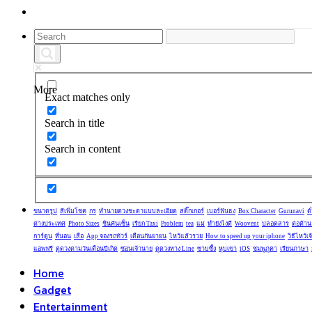
More
Exact matches only
Search in title
Search in content
ขนาดรูป
สีเพิ่มโชค
กร
ทำนายดวงชะตาแบบละเอียด
สติ๊กเกอร์
เบอร์ฟันธง
Box Character
Gurunavi
ต
ต่างประเทศ
Photo Sizes
ชินคันเซ็น
เรียก Taxi
Problem
tea
แม่
ทำยังไงดี
Woovent
ปลอดสาร
ต่อต้าน
การ์ตูน
ที่นอน
เสือ
App จองรถทัวร์
เดือนกันยายน
ไหว้แล้วรวย
How to speed up your iphone
วิธีไหว้เจ
แอพฟรี
ดูดวงตามวันเดือนปีเกิด
ซ่อนเจ้านาย
ดูดวงทาง Line
ซาบซึ้ง
หุบเขา
iOS
ชมพูภูคา
เรียนภาษา
Home
Gadget
Entertainment