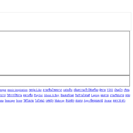
negar
music inspiration
กดปุ่ม Like
ลายเซ็นโชคลาภ
แต่งเล็บ
เพิ่มความเร็วให้เครื่อง
ผู้ชาย
VDO
เงินยูโร
เรียน
าปาก
วิธีการใช้งาน
ดูดวงชื่อ
Playlist
About A Boy
อินเตอร์เนต
กินร้านไหนดี
Laptop
ผมสวย
งานเรียบง่าย
หนัง
ama
Seascape
Score
วีดีโอเกม
ไอโฟน5
เฟซบุ้ก
Make up
ลิปสติก
ฮ่องกง
App เช็คอุณหภูมิ
Avatar
สูตร 30 ตัว