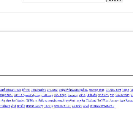
ั๋วเครื่องบินราคาถูก
ผู้กำกับ
วางแผนเที่ยว
เกาะแปด
ปาฏิหาริย์คุณแม่บุญเรือน
greeting song
แต่งรูปลงเฟซ
TripIt
Vi
อนุมูลอิสระ
2001 A Space Odyssey
chill song
เจาะข้อมูล
Running
iOS 6
เครื่องดื่ม
ป่าช้าเก่า
รีวิว
นกหางรำดำ
ท
้าที่ถูกต้อง
Pro Version
วิธีใช้งาน
ที่เที่ยวบนดอยอินทนนท์
ชุดเจ้าสาวมุสลิม
Thailand
ไหว้กี่โมง
Journey
App Panor
การกินเจ
สำลี
มาริโอ้
iPhone Battery
The Fly
produce x 101
แต่งหน้า
เลนส์
ความหมายของเลข 9