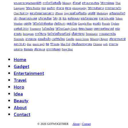
พระมหาธาตุนภพลภูมิสิริ
การไหว้ไฉ่ซิงเอี๊ย
Memory
สีไหนดี
สร้างเงาสะท้อน
วิธีการมัดผม
Thai
Language
วิธีลบ Profile
ทอง
อเมริกา
ทำลาย
ผู้ชาย
photography
วิธีการเดินทาง
การถ่ายภาพวิว
Chat กับสาวๆ
ดูดวงไทยตามดวงดาว
iPhone
App จองตั๋วเครื่องบิน
เลขที่ดี
Marketing
เตรียมของไหว้
เจ้า
เรียนต่างประเทศ
บริจาคเลือด
โค้ก
JR
Rik
คอร์ดเพลง
หนังโลกอนาคต
ราคาประหยัด
Yahoo
Weather
เฟสบุ๊ค
วิธีไหว้เจ้าที่ถูกต้อง
เกิดปีระกา
ฤดูตังโจ่ย
Google Plus
ดูแลผิว
Postale
Update
แฟชั่นปี 2014
Truemove
ไอโฟนใหม่
วิธีโกง Candy Crush
ทิศตะวันออก
เทศกาลคริสมาสต์
หนัง
สายลับ
Instagram
การใช้งาน
ปิดโชว์สติ๊กเกอร์ไลน์
เสื้อผ้ารัดรูป
Terminator
วางแผนการเงิน
Nintendo
อาเขตเกม
สอนเด็กเล็ก
เวอร์ชั่นใหม่
CamMe
music listen
Minority Report
เที่ยวธรรมชาติ
สูตร 30 ตัว
dtac
music mp3
ทิศ
รีวิวแอพ
Man Utd
เกิดเดือนกรกฎาคม
Chinese
web
ถ่ายภาพ
แต่งงาน
ห้องนอน
เที่ยวทะเล
อาการท้องผูก
Feng Shui
Home
Gadget
Entertainment
Travel
Horo
Idea
Beauty
About
Contact
© 2026 GOTWOGETHER
About
|
Contact