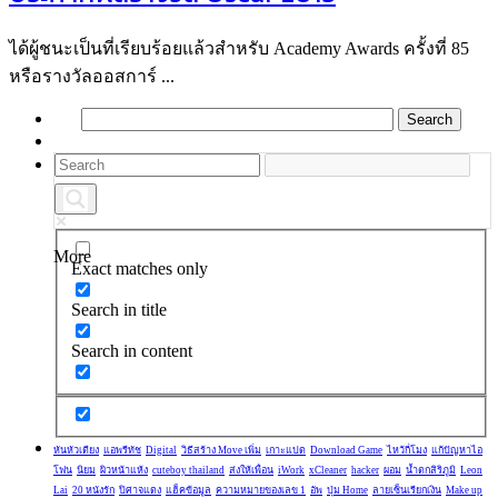
ได้ผู้ชนะเป็นที่เรียบร้อยแล้วสำหรับ Academy Awards ครั้งที่ 85
หรือรางวัลออสการ์ ...
More
Exact matches only
Search in title
Search in content
หันหัวเตียง
แอพรีทัช
Digital
วิธีสร้าง Move เพิ่ม
เกาะแปด
Download Game
ไหว้กี่โมง
แก้ปัญหาไอ
โฟน
นิยม
ผิวหน้าแห้ง
cuteboy thailand
ส่งให้เพื่อน
iWork
xCleaner
hacker
ผอม
น้ำตกสิริภูมิ
Leon
Lai
20 หนังรัก
ปิศาจแดง
แฮ็คข้อมูล
ความหมายของเลข 1
อัพ
ปุ่ม Home
ลายเซ็นเรียกเงิน
Make up