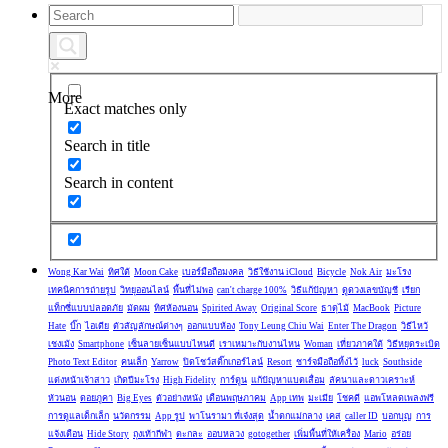
More
Exact matches only
Search in title
Search in content
Wong Kar Wai
ทิศใต้
Moon Cake
เบอร์มือถือมงคล
วิธีใช้งาน iCloud
Bicycle
Nok Air
มะโรง
เทคนิคการถ่ายรูป
วิทยุออนไลน์
พื้นที่ไม่พอ
can't charge 100%
วิธีแก้ปัญหา
ดูดวงเลขบัญชี
เรียก
แท็กซี่แบบปลอดภัย
มัดผม
ทิศห้องนอน
Spirited Away
Original Score
ธาตุไม้
MacBook
Picture
Hate
บิ๊ก
ไอเดีย
ตัวสัญลักษณ์ต่างๆ
ออกแบบห้อง
Tony Leung Chiu Wai
Enter The Dragon
วิธีไหว้
เชงเม้ง
Smartphone
เซ็นลายเซ็นแบบไหนดี
เราเหมาะกับงานไหน
Woman
เที่ยวภาคใต้
วิธีหยุดระเบิด
Photo Text Editor
คนเล็ก
Yarrow
ปิดโชว์สติ๊กเกอร์ไลน์
Resort
ชาร์จมือถือทิ้งไว้
luck
Southside
แต่งหน้าเจ้าสาว
เกิดปีมะโรง
High Fidelity
การ์ตูน
แก้ปัญหาแบตเสื่อม
ลัคนาและดาวเคราะห์
หัวนอน
ดอยภูคา
Big Eyes
ตัวอย่างหนัง
เดือนพฤษภาคม
App เทพ
มะเมีย
โชคดี
แอพโหลดเพลงฟรี
การดูแลเด็กเล็ก
นวัตกรรม
App รูป
พาโนรามา ที่เจ๋งสุด
น้ำตกแม่กลาง
เคส
caller ID
บอกบุญ
การ
แจ้งเตือน
Hide Story
ถุงเท้ากีฬา
ตะกละ
ออบหลวง
gotogether
เพิ่มพื้นที่ให้เครื่อง
Mario
อร่อย