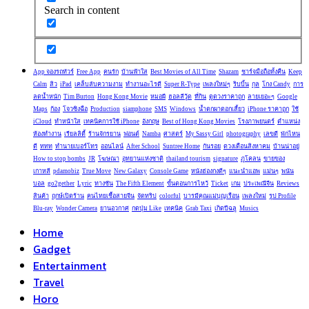
Search in content
App จองรถทัวร์
Free App
คนรัก
บ้านฟ้าใส
Best Movies of All Time
Shazam
ชาร์จมือถือทั้งคืน
Keep
Calm
สิว
iPad
เคล็บลับความงาม
ทำงานอะไรดี
Super R-Type
เพลงใหม่ๆ
ริบบิ้น
กุล
โกง Candy
การ
ลดน้ำหนัก
Tim Burton
Hong Kong Movie
หมอผี
ฮอลลีวู้ด
ที่กิน
ดูดวงราคาถูก
ลายเยอะๆ
Google
Maps
ก้อง
โจวซิงฉือ
Production
siamphone
SMS
Windows
น้ำตกผาดอกเสี้ยว
iPhone ราคาถูก
ใช้
iCloud
ทำหน้าใส
เทคนิคการใช้ iPhone
อังกฤษ
Best of Hong Kong Movies
โรงภาพยนตร์
ตำแหน่ง
ห้องทำงาน
เรียลลิตี้
ร้านจักรยาน
ฟอนต์
Namba
ศาสตร์
My Sassy Girl
photography
เลขดี
พักไหน
ดี
ททท
ทำนายเบอร์โทร
ออนไลน์
After School
Suntree Home
กันรอย
ดวงเดือนสิงหาคม
บ้านน่าอยู่
How to stop bombs
JR
โฆษณา
อุทยานแห่งชาติ
thailand tourism
signature
ภูโคลน
ขายของ
เกาหลี
pdamobiz
True Move
New Galaxy
Console Game
หนังฮ่องกงดีๆ
แนะนำแอพ
แม่นๆ
พนัน
บอล
go2gether
Lyric
ทางชัน
The Fifth Element
ขั้นตอนการไหว้
Ticket
เกม
ประเพณีจีน
Reviews
สินค้า
ฤกษ์เปิดร้าน
คนไทยเชื้อสายจีน
จัดทริป
colorful
บารมีคุณแม่บุญเรือน
เพลงใหม่
รูป Profile
Blu-ray
Wonder Camera
ยานอวกาศ
กดปุ่ม Like
เทคนิค
Grab Taxi
เกิดปีฉลู
Musics
Home
Gadget
Entertainment
Travel
Horo