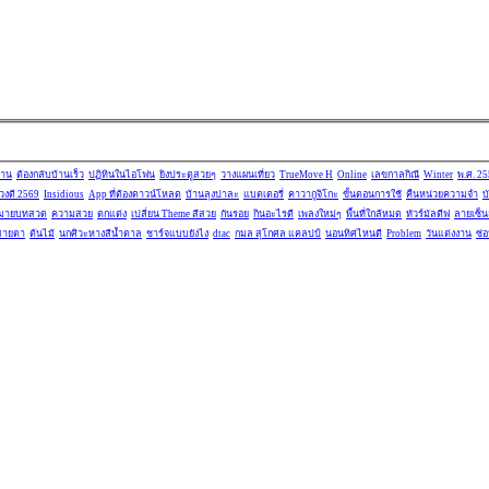
้าน
ต้องกลับบ้านเร็ว
ปฏิทินในไอโฟน
ยิงประตูสวยๆ
วางแผนเที่ยว
TrueMove H
Online
เลขกาลกิณี
Winter
พ.ศ. 2
วงดี 2569
Insidious
App ที่ต้องดาวน์โหลด
บ้านลุงปาละ
แบตเตอรี่
คาวากูจิโกะ
ขั้นตอนการใช้
คืนหน่วยความจำ
บ
มายบทสวด
ความสวย
ตกแต่ง
เปลี่ยน Theme สีสวย
กันรอย
กินอะไรดี
เพลงใหม่ๆ
พื้นที่ใกล้หมด
ทัวร์มัลดีฟ
ลายเซ็
นสายตา
ต้นไม้
นกศิวะหางสีน้ำตาล
ชาร์จแบบยังไง
dtac
กมล สุโกศล แคลปป์
นอนทิศไหนดี
Problem
วันแต่งงาน
ซ่