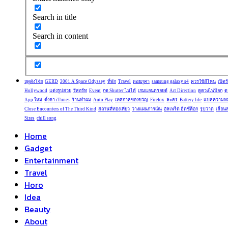
Search in title
Search in content
ฤดูตังโจ่ย
GERD
2001 A Space Odyssey
ที่พัก
Travel
ดอยภูคา
samsung galaxy s4
ควรใช้สีไหน
เปิดร
Hollywood
แต่งรูปสวย
รีสอร์ท
Event
กด Shutter ไม่ได้
เกมแอนดรอยด์
Art Direction
ดูดวงไพ่ป๊อก
ด
App ใหม่
ตั้งค่า iTunes
ร้านทำผม
Auto Play
เทศกาลของขวัญ
Firefox
ละคร
Battery life
แปลความห
Close Encounters of The Third Kind
สถานที่ท่องเที่ยว
วางแผนการเงิน
อัลเฟร็ด ฮิตช์ค็อก
รูปวาด
เลื่อ
Sizes
chill song
Home
Gadget
Entertainment
Travel
Horo
Idea
Beauty
About