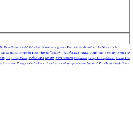
556
Photo Editor
การตั้งโต๊ะไหว้
มาร์ช จุฑาวุฒ
signature
Fox
เรฟรอน
ฟุตบอลโลก
Art Director
หนัง
ัวผุด
ฉลามวาฬ
เหตุฉุกเฉิน
Filter
เช็คราคาโทรศัพท์
ตัวหนังสือ
หนังการพนัน
มนุษย์ต่างดาว
Moldiv
เทคนิดง่ายๆ
นสวย
Hong Kong Movie
แฟชั่นปี 2014
การไหว้
ดาวน์โหลดเกม
Empowering songs for tough times
Analog Film
อนเจ้านาย
แนว Vintage
แต่งหน้าเจ้าสาว
นิ้วเขมือบ
มหาทักษา
ดูดวงเลขทะเบียนรถ
iOS7
เตรียมตัวเชงเม้ง
Photo