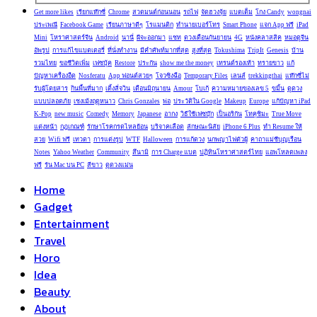
Get more likes
เรียกแท๊กซี่
Chrome
สวดมนต์ก่อนนอน
รถไฟ
จัดฮวงจุ้ย
แบตเต็ม
โกง Candy
wongnai
ประเพณี
Facebook Game
เรียนภาษาดีๆ
โรแมนติก
ทำนายเบอร์โทร
Smart Phone
แจก App ฟรี
iPad
Mini
โหราศาสตร์จีน
Android
นานี่
ผีจะออกมา
แชท
ดวงเดือนกันยายน
4G
หนังคลาสสิค
หมอดูจีน
อัพรูป
การแก้ไขแบตเตอรี่
ที่นั่งทำงาน
มีคำศัพท์มากที่สุด
สูงที่สุด
Tokushima
TripIt
Genesis
บ้าน
รวมไทย
ขอชีวิตเพิ่ม
เฟซบุ้ค
Restore
ประกัน
show me the money
เทรนด์รองเท้า
ทรายขาว
แก้
ปัญหาเครื่องอืด
Nosferatu
App ฟอนต์สวยๆ
โจวซิงฉือ
Temporary Files
เลนส์
trekkingthai
แท๊กซี่ไม่
รับผู้โดยสาร
กินพื้นที่มาก
เติ้งลี่จวิน
เดือนมิถุนายน
Amour
โบเก้
ความหมายของเลข 5
ขมิ้น
ดูดวง
แบบปลอดภัย
เชงเม้งฤดูหนาว
Chris Gonzales
พ่อ
ประวัติใน Google
Makeup
Europe
แก้ปัญหา iPad
K-Pop
new music
Comedy
Memory
Japanese
อากง
วิธีใช้เฟซบุ๊ก
เป็นอริกัน
โทคุชิมะ
True Move
แต่งหน้า
กฎเกณฑ์
รักษาโรคกรดไหลย้อน
บริจาคเลือด
ลักษณะนิสัย
iPhone 6 Plus
ทำ Resume ให้
สวย
Wifi ฟรี
เทวดา
การแต่งรูป
WTF
Halloween
การแก้ดวง
นกพญาไฟตัวผู้
คาถาแม่ชีบุญเรือน
Notes
Yahoo Weather
Community
สึนามิ
การ Charge แบต
ปฏิทินโหราศาสตร์ไทย
แอพโหลดเพลง
ฟรี
รัน Mac บน PC
สีขาว
ดูดวงแม่น
Home
Gadget
Entertainment
Travel
Horo
Idea
Beauty
About