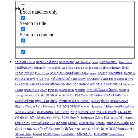
More
Exact matches only
Search in title
Search in content
วิธีใช้งาน iCloud
นกจับแมลงคิ้วขาว
การออกเสียง
Add Graphic
Score
ท่าเรือหน้าบ้าน
Thai Route
วิธีแก้ไขปัญหา
iPhone ช้า
ดูดวง 2569
And I Hate You So
art in paradise
iPhone Battery
ศึกชิง
บัลลังก์
ซีรี่ส์ฝรั่ง
Photo Sizes
การแก้ไขแบตเตอรี่
ลบไฟล์ Temporary
ห้องครัว
หนังที่ดีที่สุด
ที่พักสวยๆ
Twelve Monkeys
ร้านอาหาร
ทำไมคนจีนต้องไหว้พระจันทร์
new music
ตัวตน
Phone Clean
ตัวเลข
โฆษณาเรียบง่าย
ชุดแต่งงาน
เที่ยวกรุงเทพ
สัตว์น่ารัก
นักร้องเกาหลี
วิดีโอ
ดวงเข้ากันไม่ได้
Windows
64 bits
produce 101
Share
Personal growth through music
ปิดรายชื่อโทรออก โทรเข้า
Strength
through adversity
Studio Ghibli
สาระ
ความง่าย
Rail
Train
ใช้โทรศัพท์
เปิดตัวเดือนมิถุนายน
หนาวนี้ไปไหนดี
ดูยูทูปไม่ได้
สึนามิ
เทคนิคการใช้งาน iPhone 6
ผิวหน้า
บิ๊กอาย
Remove Search
History
เรื่องประทับใจ
Notebook
ทัวร์
วิธีใช้
วิธีใช้ iPhone
ชา
Snapseed
วิธีค้นหาเลขที่ดีของตัวเอง
Facebook Groups
สองคนสองคม
Art Director
ฮิต
App ดาวน์โหลด
การไหว้ไฉ่ซิงเอี๊ย
ดวงไม่ดี ทํา
อะไรติดขัด
วิธีไหว้เจ้าที่ถูกต้อง
คำร้อง
สิมิลัน
ที่พักเก๋ๆ
จัดห้องนอน
Zalora
Fashionista
วิธีการมัดผม
คอนโซล เกม
เอาเบอร์โทรกลับมา
เครื่องดื่ม
แต่งเล็บ
หนังยอดเยี่ยม
แอพเกม
วิธีสร้าง Move เพิ่ม
ธาตุ
น้ำ
เจ้ากรรมนายเวร
โพสต์ได้จากทุกหน้า
มือถือราคาถูก
ผมตรง
หน้าสัตว์ต่างๆ
วิธีทำให้แบตหมดช้า
50 First Dates
4shared
การใช้ iPhone
Trend ใหม่ๆ
สติ๊กเกอร์ไลน์
ค้นหาฟอนต์
Smart Phone