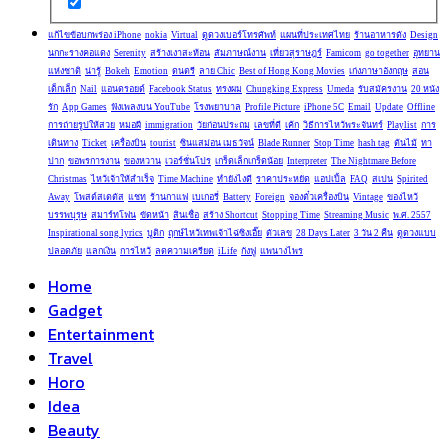
แก้ไขข้อบกพร่อง iPhone
nokia
Virtual
ดูดวงเบอร์โทรศัพท์
แผนที่ประเทศไทย
ร้านอาหารดัง
Design
นกกะรางคอแดง
Serenity
สร้างเงาสะท้อน
สัมภาษณ์งาน
เที่ยวสุราษฎร์
Famicom
go together
อุทยาน
แห่งชาติ
น่ารู้
Bokeh
Emotion
ดนตรี
ลาย Chic
Best of Hong Kong Movies
เก่งภาษาอังกฤษ
สอน
เด็กเล็ก
Nail
แอนดรอยด์
Facebook Status
ทรงผม
Chungking Express
Umeda
รับสมัครงาน
20 หนัง
รัก
App Games
ฟังเพลงบน YouTube
โรงพยาบาล
Profile Picture
iPhone 5C
Email
Update
Offline
การถ่ายรูปให้สวย
หมอผี
immigration
วัยก่อนประถม
เลขที่ดี
เค้ก
วิธีการไหว้พระจันทร์
Playlist
การ
เดินทาง
Ticket
เครื่องบิน
tourist
ซินแสม่อน เมธวัจน์
Blade Runner
Stop Time
hash tag
ต้นไม้
ทา
ปาก
ขอพรการงาน
ของหวาน
เวอร์ชั่นโปร
เกร็ดเล็กเกร็ดน้อย
Interpreter
The Nightmare Before
Christmas
ไหว้เจ้าให้สำเร็จ
Time Machine
ทำยังไงดี
ราคาประหยัด
แอปเปิ้ล
FAQ
สเปน
Spirited
Away
โพสต์สเตตัส
แชท
ร้านกาแฟ
เบเกอรี่
Battery
Foreign
จองตั๋วเครื่องบิน
Vintage
ของไหว้
บรรพบุรุษ
สมาร์ทโฟน
ขัดหน้า
สินเชื่อ
สร้าง Shortcut
Stopping Time
Streaming Music
พ.ศ. 2557
Inspirational song lyrics
บูติก
ฤกษ์ไหว้เทพเจ้าไฉ่ซิงเอี๊ย
ตัวเลข
28 Days Later
3 วัน 2 คืน
ดูดวงแบบ
ปลอดภัย
แลกเงิน
การไหว้
ลดความเครียด
iLife
กังฟู
แพนางไพร
Home
Gadget
Entertainment
Travel
Horo
Idea
Beauty