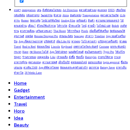
แบตฯ
immigration
เคน
สิ่งที่สังคมไม่ชอบ
Art Direction
ดูดวงด้วยตัวเอง
ดูแลเพจ
SNES
เชียงใหม่
กล้องฟิล์ม
กล้องถ่ายรูป
วัฒนธรรม
ผิวสวย
Akira
อันดับหนัง
Transportation
ดูดวงตามวันเกิด
iLife
สาระ
Rumor
จัดฮวงจุ้ย
ไลน์เวอร์ชั่นใหม่
Analog Film
เตรียมตัว
สินค้า
ความหมายของเลข 9
ไม้
ตกแต่งบ้าน
เดือน 7
สีไหนใช้แล้วรวย
ได้รางวัล
น้ำทะเลใส
ไลน์
สายน้ำ
ไอโฟน5 เอส
Bokeh
เจงกิส
ข่าน
ดวงรายเดือน
เสริมดวงชะตา
Thai Route
วิธีการกินเจ
Pixels
เพิ่มพื้นที่ให้เครื่อง
จัดห้องนอนให้
สุขภาพดี
เทคนิค
Resume Designer Pro
ลักษณะนิสัย
Seascape
เจ้าสาว
Timeline
App จองตั๋วเครื่อง
บิน
App เช็คสภาพอากาศ
บริษัททัวร์
เพิ่ม Like รูป
หาเพลง
โปโก คาเมร่า
แก้ปัญหาเครื่องช้า
ช่างผม
Travel
Real to Reel
ฟังเพลงใหม่
Lincoln
Keyboard
เทศกาลไหว้พระจันทร์
Costume
ยกกระชับหน้า
กระจก
Hater
กด Shutter ไม่ได้
App ใส่ตัวอักษร
นอนทิศไหนดี
คนในครอบครัว
Typic Pro
วิธีแก้ไข
ปัญหา
ร้านขายของ
เหตุฉุกเฉิน
Like
เจ้าพ่อเสือ
สั่งซื้อ
ช้อปปิ้ง
Hairstyles
ถ่ายรูปให้สวย
กาแฟ
อาหารญี่ปุ่น
ดูดวงแม่นๆ
ความสามัคคี
เด็กเป็นใบ้
ดูหนังออนไลน์
ออกแบบห้อง
login approval
ซื้อเงิน
เล่นเกม
ดวงจีน 2568
App ดีที่ควรโหลด
ฟังเพลงกระตุกทำอย่างไร
อยากรวย
Battery Saver
ยาทาเล็บ
ทำตาโต
28 Weeks Later
Home
Gadget
Entertainment
Travel
Horo
Idea
Beauty