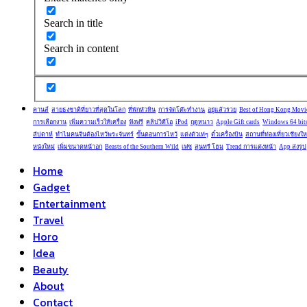
Search in title
Search in content
คานส์
สายธงชาติที่ยาวที่สุดในโลก
ที่พักหัวหิน
การจัดโต๊ะทำงาน
อยู่แล้วรวย
Best of Hong Kong Movi
การเลือกงาน
เพิ่มความเร็วให้เครื่อง
ฟังฟรี
คลิปวิดีโอ
iPod
ฤดูหนาว
Apple Gift cards
Windows 64 bit
สัปดาห์
ทำไมคนจีนต้องไหว้พระจันทร์
ขั้นตอนการไหว้
แต่งตัวเท่ๆ
ตั๋วเครื่องบิน
สถานที่ท่องเที่ยวเชียงให
หนังใหม่
เพิ่มขนาดหน้าอก
Beasts of the Southern Wild
เฟซ
สุนทรี โฮม
Trend การแต่งหน้า
App ส่งรูป
Home
Gadget
Entertainment
Travel
Horo
Idea
Beauty
About
Contact