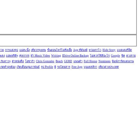
สวย
การแต่งรูป
แม่คะนิ้ง
เที่ยวกรุงเทพ
ขั้นตอนไหว้ไฉ่ซิงเอี๊ย
App ที่ต้องมี
หว่องกาไว
Hide Story
แบตเตอรี่อึด
เพลง
แอพฟรีดีๆ
ศุลกากร
ทำ Music Video
Writing
IDrive Online Backup
ไม่ควรใช้สีอะไร
Google
ชิค
ดวงราย
 กับสาวๆ
ตัวหนังสือ
โอซาก้า
Chris Gonzales
Beach
GERD
แพนด้า
Full House
Nominees
พิมพ์การ์ดแต่งงาน
กดคำถูกต้อง
เกิดเดือนกุมภาพันธ์
รูป Profile
ผี
รถโดยสาร
Free App
บุนเดสลีกา
เที่ยวต่างประเทศ