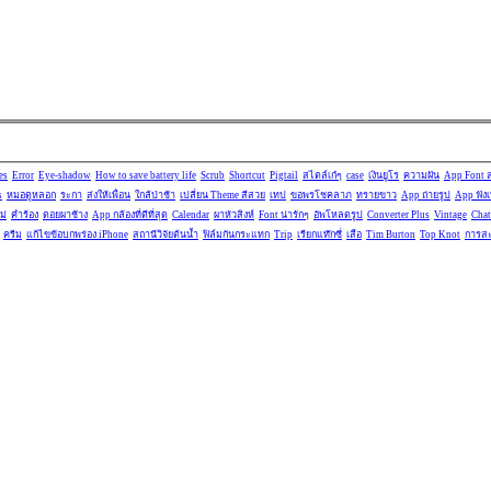
es
Error
Eye-shadow
How to save battery life
Scrub
Shortcut
Pigtail
สไตล์เก๋ๆ
case
เงินยูโร
ความฝัน
App Font 
s
หมอดูหลอก
ระกา
ส่งให้เพื่อน
ใกล้ป่าช้า
เปลี่ยน Theme สีสวย
เทป
ขอพรโชคลาภ
ทรายขาว
App ถ่ายรูป
App ฟัง
ม่
คำร้อง
ดอยผาช้าง
App กล้องที่ดีที่สุด
Calendar
ผาหัวสิงห์
Font น่ารักๆ
อัพโหลดรูป
Converter Plus
Vintage
Chat
ครีม
แก้ไขข้อบกพร่อง iPhone
สถานีวิจัยต้นน้ำ
ฟิล์มกันกระแทก
Trip
เรียกแท๊กซี่
เสือ
Tim Burton
Top Knot
การสะ