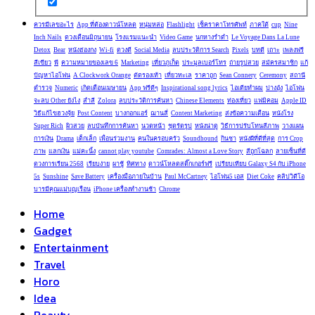
ควรมีเลขอะไร
App ที่ต้องดาวน์โหลด
หนุ่มหล่อ
Flashlight
เช็คราคาโทรศัพท์
ภาคใต้
cup
Nine
Inch Nails
ดวงเดือนมิถุนายน
โรงแรมแนะนำ
Video Game
นกหางรำดำ
Le Voyage Dans La Lune
Detox
Bear
หนังฮ่องกง
Wi-fi
ดวงดี
Social Media
ลบประวัติการ Search
Pixels
บทดี
เถาะ
เพลงฟรี
สีเขียว
พี
ความหมายของเลข 6
Marketing
เที่ยวภูเก็ต
ประมูลเบอร์โทร
ถ่ายรูปสวย
สมัครสมาชิก
แก้
ปัญหาไอโฟน
A Clockwork Orange
ตัดรองเท้า
เที่ยวทะเล
ราคาถูก
Sean Connery
Ceremony
สถานี
ตำรวจ
Numeric
เกิดเดือนเมษายน
App ฟรีดีๆ
Inspirational song lyrics
ไอเดียทำผม
ปางอุ๋ง
ไอโฟน
จะลบ Other ยังไง
สำลี
Zolora
ลบประวัติการค้นหา
Chinese Elements
ท่องเที่ยว
แฟมิคอม
Apple ID
วิธีแก้ไขฮวงจุ้ย
Post Content
บางกอกแอร์
ฌานสี่
Content Marketing
ส่งข้อความเตือน
หนังโรง
Super Rich
ผิวสวย
ลบบันทึกการค้นหา
นวดหน้า
ชุดรัดรูป
หนังน่าดู
วิธีการปรับโทนสีภาพ
วางแผน
การเงิน
Drama
เด็กเล็ก
เพื่อนร่วมงาน
คนในครอบครัว
Soundhound
กินชา
หนังผีที่ดีที่สุด
การ Crop
ภาพ
แลกเงิน
แม่คะนิ้ง
cannot play youtube
Comrades: Almost a Love Story
สีถูกโฉลก
ลายเซ็นที่ดี
ดวงการเรียน 2568
เรียบง่าย
ผาชู้
ทิศทาง
ดาวน์โหลดสติ๊กเกอร์ฟรี
เปรียบเทียบ Galaxy S4 กับ iPhone
5s
Sunshine
Save Battery
เครื่องมือภายในบ้าน
Paul McCartney
ไอโฟน5 เอส
Diet Coke
คลิปวิดีโอ
บารมีคุณแม่บุญเรือน
iPhone เครื่องทำงานช้า
Chrome
Home
Gadget
Entertainment
Travel
Horo
Idea
Beauty