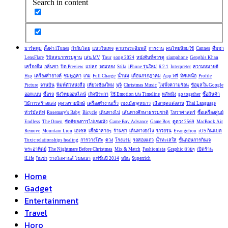
Search in content
มาร์คพูม
ตั้งค่า iTunes
กำกับโดย
แนววินเทจ
คาถาพระฉิมพลี
การงาน
คนไทยนิยมใช้
Cannes
ดื่มชา
LensFlare
วิปัสสนากรรมฐาน
เล่น MV
Tour
song 2024
หนังจีนที่ควรดู
siamphone
Genghis Khan
เครื่องดื่ม
กลิ่นชา
ปิด Preview
แปลก
จอมทอง
Stila
iPhone รุ่นใหม่
6.2.1
Interpreter
ความหมายดี
Hip
เครื่องสำอางค์
ชมพูภูคา
เกม
Full Charge
น้ำนม
เดือนกรกฎาคม
App ฟรี
ทิศเหนือ
Profile
Picture
จานบิน
พิมพ์ตัวหนังสือ
เที่ยวเชียงใหม่
ฟูจิ
Christmas Music
ไม่พึ่งความร้อน
ข้อมูลใน Google
ออกแบบ
ซื้อรถ
ฟังวิทยุออนไลน์
เกิดปีระกา
ใช้ Emotion บน Timeline
หลีหมิง
go together
ซื้อสินค้า
วิธีการสร้างแสง
ดูดวงรายปักษ์
เครื่องทำงานเร็ว
เชงเม้งฤดูหนาว
เลือกชุดแต่งงาน
Thai Language
ทัวร์มัลดีฟ
Rosemary's Baby
Bicycle
เดินทางไป
เส้นทางศึกษาธรรมชาติ
โหราศาสตร์
ซื้อเครื่องศูนย์
Endless
The Omen
ข้อดีของการไปเชงเม้ง
Game Boy Advance
Game Boy
ดูดวง 2569
MacBook Air
Remove
Mountain Lion
เฮเซล
เสื้อผ้าลายๆ
ร้านชา
เดินทางยังไง
รักวัยรุ่น
Evangelion
iOS กินแบต
Toxic relationships healing
การวางโต๊ะ
ดวง
โรงแรม
รถสองแถว
น้ำทะเลใส
ขั้นตอนการกินเจ
พระอาทิตย์
The Nightmare Before Christmas
Mix & Match
Fashionista
Graphic สวยๆ
เปิดร้าน
iLife
กินชา
รางวัลคานส์ โฆษณา
แฟชั่นปี 2014
หยิน
Superrich
Home
Gadget
Entertainment
Travel
Horo