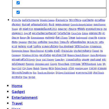
ทำประกัน
ของไหว้บรรพบุรุษ
Wonder Camera
น้ำตกแม่ปาน
วิธีการใช้งาน
แบตโน้ตบุ้ค
สถานที่ท่อง
เที่ยวพังงา
ขับถ่ายดี
เตรียมของไหว้เจ้า
สึนามิ
จุดดูทะเลหมอก
Growth through failure
เพลง Forever
Young
ฟูจิ
หนังตำรวจ
สุดยอดอัลบั้มแห่งปี 2013
สอนภาษา
เรียบง่าย
ซีรี่ส์ฝรั่ง
ตรงกลุ่มเป้าหมาย
เชง
เม้งฤดูหนาว
App ฟรี
ดูดวงวันเกิดตามสุริยยาตร์
ไหว้เสริมโชค
Coca-Cola
Zalora
สมัครสมาชิก
ค่า
เงินบาท
Battery อึด
Entertainment
คนรักหนัง
ตั้งค่า iTunes
ไก่ทอด
background
งานอาร์ต
สวยงาม
สิมิลัน
Japanese
เรียก Taxi
แฟชั่นใหม่
Super Rich
โรคมะเร็ง
เครื่องเหมือนใหม่
กด Like รูป
วงบีน
ทาวน์
ชุดรัดรูป
ดวงดี
ไปญี่ปุ่น
นางพญาเสือโคร่ง
Post สัญลักษณ์
วิธีใช้ YouTube
การออกแบบ
Fingerprint Sensor
Moon Festival
ความฝัน
สายน้ำ
จำนวน Like
ประกันการเดินทาง
Tunnel
กุน
Ceremony
Windows 64 bits
ดูดวงไพ่ป๊อก
ดูดวงไพ่ทาโรต์
Remove Search History
Auto-Brightness
หน้าจอค้างที่โลโก้ Apple
Oscar
แนว Vintage
Game Boy
วางแผนไปญี่ปุ่น
เล่นเฟซ
เจมส์ บอนด์
หน้า
จอไอโฟนแตก
Pinterest
christmas carol
Google
Power Bank
การรวบผม
วิธีใช้ Facebook
Lens
My
Sassy Girl
City Scape
Bokeh
Vinegar
ผู้ชาย
Delete Search
เรโทร
greeting song
ราคาถูก
สายมูเตลู
วิธีการปรับโทนสีภาพ
Fox
Touch-on-Display
DjAngo UnchAined
ดวงการงาน 2568
iPod Touch
สถานีรถไฟ
Thai
Skyfall
Home
Gadget
Entertainment
Travel
Horo