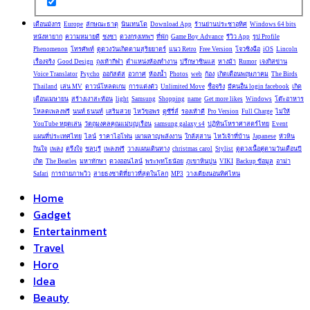
เดือนมังกร
Europe
ลักษณะธาตุ
นินเทนโด
Download App
ร้านย่านประชาอุทิศ
Windows 64 bits
หนังหายาก
ความหมายดี
ชงชา
ดวงกรุงเทพฯ
ที่พัก
Game Boy Advance
รีวิว App
รูป Profile
Phenomenon
โทรศัพท์
ดูดวงวันเกิดตามสุริยยาตร์
แนว Retro
Free Version
โจวซิงฉือ
iOS
Lincoln
เรื่องจริง
Good Design
ถุงเท้ากีฬา
ตำแหน่งห้องทำงาน
ปรึกษาซินแส
หางม้า
Rumor
เจงกิสข่าน
Voice Translator
Psycho
ออกัสตัส
อวกาศ
ห้องน้ำ
Photos
web
ก้อง
เกิดเดือนพฤษภาคม
The Birds
Thailand
เล่น MV
ดาวน์โหลดเกม
การแต่งตัว
Unlimited Move
ชื่อจริง
มีคนอื่น login facebook
เกิด
เดือนเมษายน
สร้างเงาสะท้อน
light
Samsung
Shopping
name
Get more likes
Windows
โต๊ะอาหาร
โหลดเพลงฟรี
นนท์ ธนนท์
เสริมสวย
ไหว้ขอพร
ดูซีรี่ส์
รองเท้าดี
Pro Version
Full Charge
ไม่ให้
YouTube หยุดเล่น
วัตถุมงคลคุณแม่บุญเรือน
samsung galaxy s4
ปฏิทินโหราศาสตร์ไทย
Event
แผนที่ประเทศไทย
ไลน์
ราคาไอโฟน
เผาผลาญพลังงาน
ใกล้สุสาน
ไหว้เจ้าที่บ้าน
Japanese
หัวหิน
กินใจ
เพลง
ตรึงใจ
ชลบุรี
เพลงฟรี
วางแผนเดินทาง
christmas carol
Stylist
ดูดวงเนื้อคู่ตามวันเดือนปี
เกิด
The Beatles
มหาทักษา
ดวงออนไลน์
พระพุทโธน้อย
ภูเขาหินปูน
VIKI
Backup ข้อมูล
อาม่า
Safari
การถ่ายภาพวิว
สายธงชาติที่ยาวที่สุดในโลก
MP3
วางเตียงนอนทิศไหน
Home
Gadget
Entertainment
Travel
Horo
Idea
Beauty