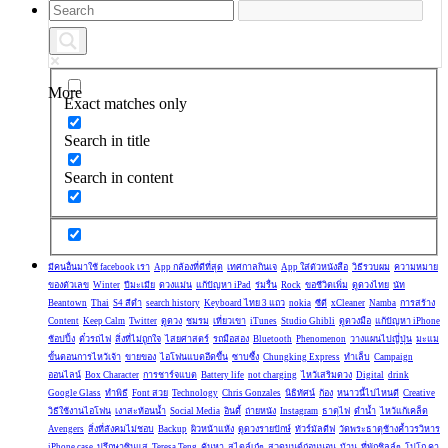
More
Exact matches only
Search in title
Search in content
มีคนอื่นมาใช้ facebook เรา
App กล้องที่ดีที่สุด
เทศกาลกินเจ
App ใส่ตัวหนังสือ
วิธีรวบผม
ความหมาย
ของตัวเลข
Winter
ปีมะเมีย
ดวงแม่น
แก้ปัญหา iPad
ร่มรื่น
Rock
ขอชีวิตเพิ่ม
ดูดวงไทย
นัท
Beantown
Thai
S4 สีดำ
search history
Keyboard ไทย 3 แถว
nokia
ซีดี
xCleaner
Namba
การสร้าง
Content
Keep Calm
Twitter
ดูดวง
ชมรม
เที่ยวเขา
iTunes
Studio Ghibli
ดูดวงมือ
แก้ปัญหา iPhone
ช้อปปิ้ง
ตั๋วรถไฟ
สิ่งที่ไม่ถูกใจ
ไสยศาสตร์
รถมือสอง
Bluetooth
Phenomenon
วางแผนไปญี่ปุ่น
มะแม
ขั้นตอนการไหว้เจ้า
ขายของ
ไอโฟนแบตอึดขึ้น
ซาบซึ้ง
Chungking Express
ทำเล็บ
Campaign
ออนไลน์
Box Character
การชาร์จแบต
Battery life
not charging
ไหว้เสริมดวง
Digital
drink
Google Glass
ทำพิธี
Font สวย
Technology
Chris Gonzales
นิธิทัศน์
ก้อง
หนาวนี้ไปไหนดี
Creative
วิธีใช้งานไอโฟน
เงาสะท้อนน้ำ
Social Media
อินดี้
ถ่ายหนัง
Instagram
ธาตุไฟ
ดำน้ำ
ไหว้แก้เคล็ด
Avengers
สิ่งที่สังคมไม่ชอบ
Backup
ผิวหน้าแห้ง
ดูดวงรายปักษ์
ทัวร์มัลดีฟ
วัดพระธาตุช้างค้ำวรวิหาร
iPhone case
ปรึกษาซินแส
Teresa Teng
ค้นหา
สไตล์เก๋ๆ
สวดมนต์ก่อนนอน
บ้าน
ที่พักชิลล์ๆ
โปโก คา