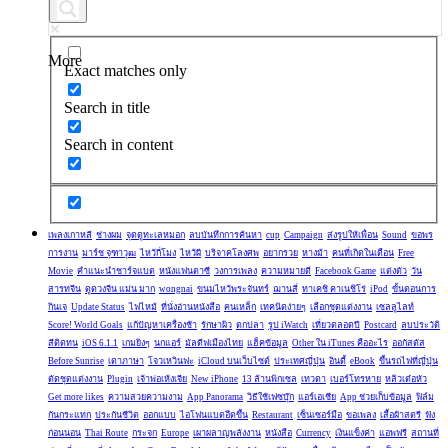
More
Exact matches only
Search in title
Search in content
เพลงเกาหลี
ช่างผม
จุดดูทะเลหมอก
ลบบันทึกการค้นหา
cup
Campaign
ส่งรูปให้เพื่อน
Sound
ขอพร
การงาน
มาร์ช จุฑาวุฒ
ไหว้กี่โมง
ไหว้ผี
บริจาคโลงศพ
อยากรวย
หางม้า
คนที่เกิดในเดือน
Free
Movie
คำแนะนำชาร์จแบต
หนังแฟนตาซี
วงการเพลง
ความหมายดี
Facebook Game
แต่งตัว
วัน
สารทจีน
ดูดวงจีน แม่น มาก
wongnai
ขนมไหว้พระจันทร์
ฌานสี่
ทาเคชิ คาเนชิโร่
iPod
ขั้นตอนการ
กินเจ
Update Status
ไฟไหม้
ที่นั่งอ่านหนังสือ
ฅนเหล็ก
เทคนิดง่ายๆ
เลือกชุดแต่งงาน
เซลลูไลท์
Score! World Goals
แก้ปัญหาเครื่องช้า
รักษาผิว
ตกปลา
รูป iWatch
เที่ยวตลอดปี
Postcard
ลบประวัติ
สีติดทน
iOS 6.1.1
เกมยิงๆ
นกแอร์
มัลดีฟเมืองไทย
แฮ็คข้อมูล
Other ใน iTunes คืออะไร
ออกัสตัส
Before Sunrise
เดาภาษา
โจวเหวินฟะ
iCloud บนเว็บไซต์
ประเทศญี่ปุ่น
อินดี้
eBook
ขึ้นรถไฟที่ญี่ปุ่น
ตัดชุดแต่งงาน
Plugin
เจ้าพ่อเห้งเจีย
New iPhone
13 ล้านพิกเซล
เทวดา
เบอร์โทรหาย
หลิวเต๋อหัว
Get more likes
ความสวยความงาม
App Panorama
วิธีใช้เฟซบุ๊ก
แอร์เอเชีย
App ช่วยเก็บข้อมูล
ฟิล์ม
กันกระแทก
ประกันชีวิต
ออกแบบ
ไอโฟนแบตอึดขึ้น
Restaurant
เซ็นเซอร์มือ
ขอเพลง
เสื้อผ้าสตรี
ฟัง
ก่อนนอน
Thai Route
กระจก
Europe
เผาผลาญพลังงาน
หนังสือ
Currency
เงินแข็งค่า
แอพฟรี
สถานที่