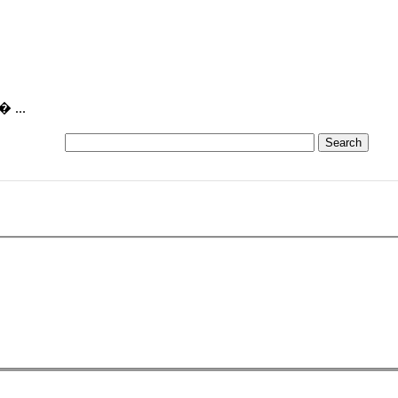
� ...