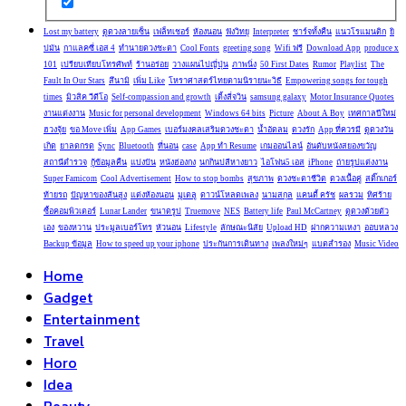
Lost my battery
ดูดวงลายเซ็น
เฟล็ทเชอร์
ห้องนอน
ฟังวิทยุ
Interpreter
ชาร์จทั้งคืน
แนวโรแมนติก
ยิ
ปมัน
กาแลคซี่ เอส 4
ทำนายดวงชะตา
Cool Fonts
greeting song
Wifi ฟรี
Download App
produce x
101
เปรียบเทียบโทรศัพท์
ร้านอร่อย
วางแผนไปญี่ปุ่น
ภาพนิ่ง
50 First Dates
Rumor
Playlist
The
Fault In Our Stars
สึนามิ
เพิ่ม Like
โหราศาสตร์ไทยตามนิรายนะวิธี
Empowering songs for tough
times
มิวสิค วีดีโอ
Self-compassion and growth
เติ้งลี่จวิน
samsung galaxy
Motor Insurance Quotes
งานแต่งงาน
Music for personal development
Windows 64 bits
Picture
About A Boy
เทศกาลปีใหม่
ฮวงจุ้ย
ขอ Move เพิ่ม
App Games
เบอร์มงคลเสริมดวงชะตา
น้ำอัดลม
ดวงรัก
App ที่ควรมี
ดูดวงวัน
เกิด
ยาลดกรด
Sync
Bluetooth
ที่นอน
case
App ทำ Resume
เกมออนไลน์
อันดับหนังสยองขวัญ
สถานีตำรวจ
กู้ข้อมูลคืน
แบ่งปัน
หนังฮ่องกง
นกกินปลีหางยาว
ไอโฟน5 เอส
iPhone
ถ่ายรูปแต่งงาน
Super Famicom
Cool Advertisement
How to stop bombs
สุขภาพ
ดวงชะตาชีวิต
ดวงเนื้อคู่
สติ๊กเกอร์
ท้ายรถ
ปัญหาของส้นสูง
แต่งห้องนอน
มูเตลู
ดาวน์โหลดเพลง
นามสกุล
แคนดี้ ครัช
ผลรวม
ทิศร้าย
ซื้อคอมพิวเตอร์
Lunar Lander
ขนาดรูป
Truemove
NES
Battery life
Paul McCartney
ดูดวงด้วยตัว
เอง
ของหวาน
ประมูลเบอร์โทร
หัวนอน
Lifestyle
ลักษณะนิสัย
Upload HD
ฝากความเหงา
ออบหลวง
Backup ข้อมูล
How to speed up your iphone
ประกันการเดินทาง
เพลงใหม่ๆ
แบตสำรอง
Music Video
Home
Gadget
Entertainment
Travel
Horo
Idea
Beauty