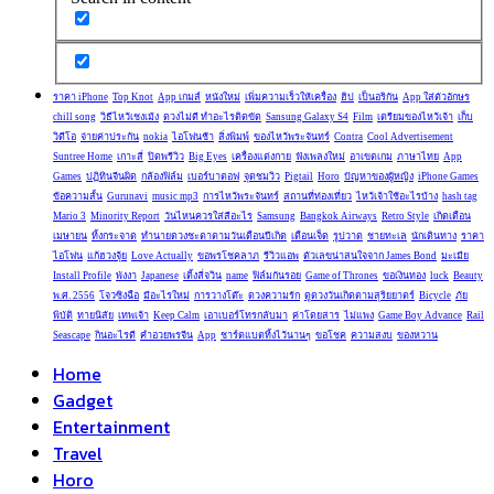
ราคา iPhone
Top Knot
App เกมส์
หนังใหม่
เพิ่มความเร็วให้เครื่อง
ฮิป
เป็นอริกัน
App ใส่ตัวอักษร
chill song
วิธีไหว้เชงเม้ง
ดวงไม่ดี ทําอะไรติดขัด
Sansung Galaxy S4
Film
เตรียมของไหว้เจ้า
เก็บ
วิดีโอ
จ่ายค่าประกัน
nokia
ไอโฟนช้า
สิ่งพิมพ์
ของไหว้พระจันทร์
Contra
Cool Advertisement
Suntree Home
เกาะสี่
ปิดพรีวิว
Big Eyes
เครื่องแต่งกาย
ฟังเพลงใหม่
อาเขตเกม
ภาษาไทย
App
Games
ปฏิทินจีนผิด
กล้องฟิล์ม
เบอร์บาตอฟ
จุดชมวิว
Pigtail
Horo
ปัญหาของผู้หญิง
iPhone Games
ข้อความสั้น
Gurunavi
music mp3
การไหว้พระจันทร์
สถานที่ท่องเที่ยว
ไหว้เจ้าใช้อะไรบ้าง
hash tag
Mario 3
Minority Report
วันไหนควรใส่สีอะไร
Samsung
Bangkok Airways
Retro Style
เกิดเดือน
เมษายน
ทิ้งกระจาด
ทำนายดวงชะตาตามวันเดือนปีเกิด
เดือนเจ็ด
รูปวาด
ชายทะเล
นักเดินทาง
ราคา
ไอโฟน
แก้ฮวงจุ้ย
Love Actually
ขอพรโชคลาภ
รีวิวแอพ
ตัวเลขน่าสนใจจาก James Bond
มะเมีย
Install Profile
พังงา
Japanese
เติ้งลี่จวิน
name
ฟิล์มกันรอย
Game of Thrones
ขอเงินทอง
luck
Beauty
พ.ศ. 2556
โจวซิงฉือ
มีอะไรใหม่
การวางโต๊ะ
ดวงความรัก
ดูดวงวันเกิดตามสุริยยาตร์
Bicycle
ภัย
พิบัติ
ทายนิสัย
เทพเจ้า
Keep Calm
เอาเบอร์โทรกลับมา
ค่าโดยสาร
ไม่แพง
Game Boy Advance
Rail
Seascape
กินอะไรดี
คำอวยพรจีน
App
ชาร์ตแบตทิ้งไว้นานๆ
ขอโชค
ความสงบ
ของหวาน
Home
Gadget
Entertainment
Travel
Horo