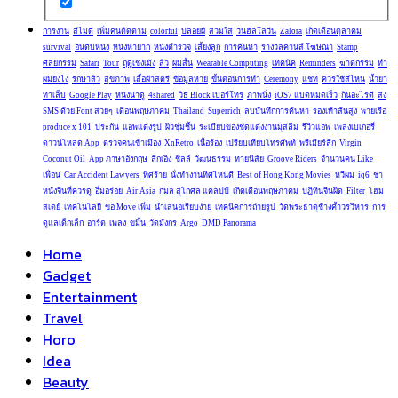
การงาน
สีไม่ดี
เพิ่มคนติดตาม
colorful
ปล่อยผี
สวมใส่
วันฮัลโลวีน
Zalora
เกิดเดือนตุลาคม
survival
อันดับหนัง
หนังหายาก
หนังตำรวจ
เลี้ยงลูก
การค้นหา
รางวัลคานส์ โฆษณา
Stamp
ศัลยกรรม
Safari
Tour
ฤดูเชงเม้ง
สิว
ผมสั้น
Wearable Computing
เทคนิค
Reminders
ฆาตกรรม
ทำ
ผมยังไง
รักษาสิว
สุขภาพ
เสื้อผ้าสตรี
ข้อมูลหาย
ขั้นตอนการทำ
Ceremony
แชท
ควรใช้สีไหน
น้ำยา
ทาเล็บ
Google Play
หนังน่าดู
4shared
วิธี Block เบอร์โทร
ภาพนิ่ง
iOS7 แบตหมดเร็ว
กินอะไรดี
ส่ง
SMS ด้วย Font สวยๆ
เดือนพฤษภาคม
Thailand
Superrich
ลบบันทึกการค้นหา
รองเท้าส้นสูง
พายเรือ
produce x 101
ประกัน
แอพแต่งรูป
ผิวชุ่มชื้น
ระเบียบของชุดแต่งงานมุสลิม
รีวิวแอพ
เพลงเบเกอรี่
ดาวน์โหลด App
ตรวจคนเข้าเมือง
XnRetro
เนื้อร้อง
เปรียบเทียบโทรศัพท์
พรีเมียร์ลีก
Virgin
Coconut Oil
App ภาษาอังกฤษ
ลีกเอิง
ชิลล์
วัฒนธรรม
ทายนิสัย
Groove Riders
จำนวนคน Like
เพื่อน
Car Accident Lawyers
ทิศร้าย
นั่งทำงานทิศไหนดี
Best of Hong Kong Movies
หวีผม
iq6
ชา
หนังจีนที่ควรดู
อิ่มอร่อย
Air Asia
กมล สุโกศล แคลปป์
เกิดเดือนพฤษภาคม
ปฏิทินจีนผิด
Filter
โฮม
สเตย์
เทคโนโลยี
ขอ Move เพิ่ม
นำเสนอเรียบง่าย
เทคนิคการถ่ายรูป
วัดพระธาตุช้างค้ำวรวิหาร
การ
ดูแลเด็กเล็ก
อาร์ต
เพลง
ขมิ้น
วัดมังกร
Argo
DMD Panorama
Home
Gadget
Entertainment
Travel
Horo
Idea
Beauty