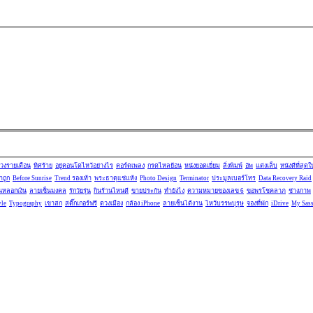
ดวงรายเดือน
ทิศร้าย
อยู่คอนโดไหว้อย่างไร
คอร์ดเพลง
กรดไหลย้อน
หนังยอดเยี่ยม
สิ่งพิมพ์
อัพ
แต่งเล็บ
หนังดีที่สุด
าถูก
Before Sunrise
Trend รองเท้า
พระธาตุแช่แห้ง
Photo Design
Terminator
ประมูลเบอร์โทร
Data Recovery Raid
นหลอกเงิน
ลายเซ็นมงคล
รักวัยรุ่น
กินร้านไหนดี
ขายประกัน
ทำยังไง
ความหมายของเลข 6
ขอพรโชคลาภ
ช่างภาพ
yle
Typography
เขาสก
สติ๊กเกอร์ฟรี
ดวงเมือง
กล้อง iPhone
ลายเซ็นได้งาน
ไหว้บรรพบุรุษ
จองที่พัก
iDrive
My Sass