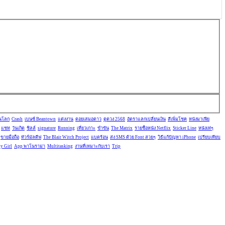
ในโลก
Crash
เบนซ์ Beantown
แต่งงาน
ดอยเสมอดาว
ดูดวง 2568
อัตราแลกเปลี่ยนเงิน
สีเพิ่มโชค
หนังมาเฟีย
แชท
วันเกิด
ชิลล์
signature
Running
เที่ยวเกาะ
ขำขัน
The Matrix
รายชื่อหนัง Netflix
Sticker Line
หนังเท่ๆ
ขายมือถือ
ทัวร์มัลดีฟ
The Blair Witch Project
แบตร้อน
ส่ง SMS ด้วย Font สวยๆ
วิธีแก้ปัญหา iPhone
เปรียบเทียบ
y Girl
App พาโนราม่า
Multitasking
งานที่เหมาะกับเรา
Trip