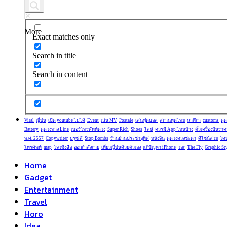
More
Exact matches only
Search in title
Search in content
Viral
ญี่ปุ่น
เปิด youtube ไม่ได้
Event
เล่น MV
Postale
เล่นฟุตบอล
สถานทูตไทย
นาฬิกา
customs
ดู
Battery
ดูดวงทาง Line
เบอร์โทรศัพท์ดวง
Super Rich
Shoes
ไลน์
ควรมี App ไหนบ้าง
ตั๋วเครื่องบินราค
พ.ศ. 2557
Copywriter
บรูซ ลี
Stop Bombs
ร้านย่านประชาอุทิศ
หนังจีน
ดูดวงดวงชะตา
ดีไซน์สวย
โด
โทรศัพท์
map
โจวซิงฉือ
ออกกำลังกาย
เที่ยวญี่ปุ่นด้วยตัวเอง
แก้ปัญหา iPhone
วอก
The Fly
Graphic St
Home
Gadget
Entertainment
Travel
Horo
Idea