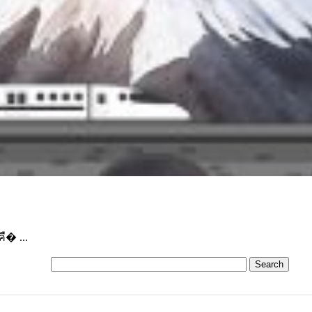
ื� ...