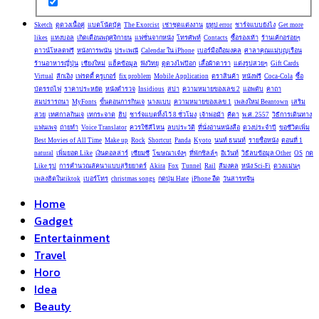
Sketch
ดูดวงเนื้อคู่
แบตโน้ตบุ้ค
The Exorcist
เช่าชุดแต่งงาน
ยูทูป error
ชาร์จแบบยังไง
Get more
likes
แทงบอล
เกิดเดือนพฤศจิกายน
แฟชั่นจากหนัง
โทรศัพท์
Contacts
ซื้อรองเท้า
ร้านเค้กอร่อยๆ
ดาวน์โหลดฟรี
หนังการพนัน
ประเพณี
Calendar ใน iPhone
เบอร์มือถือมงคล
ศาลาคุณแม่บุญเรือน
ร้านอาหารญี่ปุ่น
เชียงใหม่
แฮ็คข้อมูล
ฟังวิทยุ
ดูดวงไพ่ป๊อก
เสื้อผ้าดารา
แต่งรูปสวยๆ
Gift Cards
Virtual
ลีกเอิง
เฟรดดี้ ครูเกอร์
fix problem
Mobile Application
ตราสินค้า
หนังฟรี
Coca-Cola
ซื้อ
บัตรรถไฟ
ราคาประหยัด
หนังตำรวจ
Insidious
สปา
ความหมายของเลข 2
แอพดับ
คาถา
สมปรารถนา
MyFonts
ขั้นตอนการกินเจ
นางแบบ
ความหมายของเลข 1
เพลงใหม่ Beantown
เสริม
สวย
เทศกาลกินเจ
เทกระจาด
ฮิป
ชาร์จแบตทิ้งไว้ 8 ชั่วโมง
เจ้าพ่อม้า
คีตา
พ.ศ. 2557
วิธีการเดินทาง
แฟนเพจ
ถ่ายทำ
Voice Translator
ควรใช้สีไหน
ลบประวัติ
ที่นั่งอ่านหนังสือ
ดวงประจำปี
ขอชีวิตเพิ่ม
Best Movies of All Time
Make up
Rock
Shortcut
Panda
Kyoto
นนท์ ธนนท์
รายชื่อหนัง
ตอนที่ 1
natural
เพิ่มยอด Like
เงินดอลล่าร์
เซียมซี
โฆษณาเจ๋งๆ
ที่พักชิลล์ๆ
อีเว้นท์
วิธีลบข้อมูล Other
OS
กด
Like รูป
การคำนวณลัคนาแบบสุริยยาตร์
Akira
Fox
Tunnel
Rail
สีมงคล
หนัง Sci-Fi
ดวงแม่นๆ
เพลงฮิตในtiktok
เบอร์โทร
christmas songs
กดปุ่ม Hate
iPhone อืด
วันสารทจีน
Home
Gadget
Entertainment
Travel
Horo
Idea
Beauty