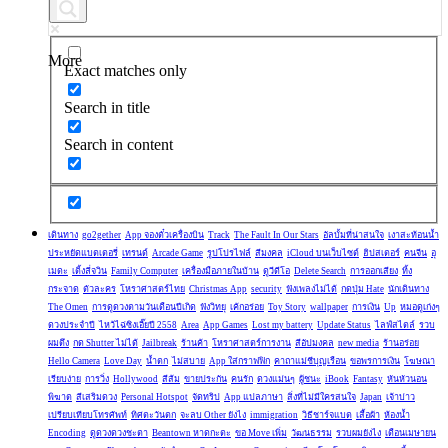
More
Exact matches only
Search in title
Search in content
เดินทาง
go2gether
App จองตั๋วเครื่องบิน
Track
The Fault In Our Stars
อัลบั้มที่น่าสนใจ
เงาสะท้อนน้ำ
ประหยัดแบตเตอรี่
เทรนด์
Arcade Game
รูปโปรไฟล์
สีมงคล
iCloud บนเว็บไซต์
ฮิปสเตอร์
คนจีน
อุ
เมดะ
เติ้งลี่จวิน
Family Computer
เครื่องมือภายในบ้าน
ดูวีดีโอ
Delete Search
การออกเสียง
ทิ้ง
กระจาด
ตัวละคร
โหราศาสตร์ไทย
Christmas App
security
ฟังเพลงไม่ได้
กดปุ่ม Hate
นักเดินทาง
The Omen
การดูดวงตามวันเดือนปีเกิด
ฟังวิทยุ
เค้กอร่อย
Toy Story
wallpaper
การเงิน
Up
หมอดูเก่งๆ
ดวงประจำปี
ไหว้ไฉ่ซิงเอี๊ยปี 2558
Area
App Games
Lost my battery
Update Status
ไลฟ์สไตล์
รวบ
ผมตึง
กด Shutter ไม่ได้
Jailbreak
ร้านค้า
โหราศาสตร์การงาน
สีอัปมงคล
new media
ร้านอร่อย
Hello Camera
Love Day
น้ำตก
ไม่สบาย
App ใส่กราฟฟิก
คาถาแม่ชีบุญเรือน
ขอพรการเงิน
โฆษณา
เรียบง่าย
การวิ่ง
Hollywood
สีส้ม
ขายประกัน
คนรัก
ดวงแม่นๆ
ผู้ชนะ
iBook
Fantasy
หันหัวนอน
พิฆาต
สีเสริมดวง
Personal Hotspot
จัดทริป
App แปลภาษา
สิ่งที่ไม่มีใครสนใจ
Japan
เจ้าบ่าว
เปรียบเทียบโทรศัพท์
ทิศตะวันตก
จะลบ Other ยังไง
immigration
วิธีชาร์จแบต
เสื้อผ้า
ห้องน้ำ
Encoding
ดูดวงดวงชะตา
Beantown หาดกะตะ
ขอ Move เพิ่ม
วัฒนธรรม
รวบผมยังไง
เดือนเมษายน