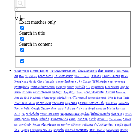
More
Exact matches only
Search in title
Search in content
รวมภาพถ่าย
Element Design
ความปลอดภัยของ Taxi
นำเสนอเรียบง่าย
ตั้งค่า iPhone 6
อัพเดทสเต
ตัส
Bear
Toy Story
ออกกำลังกาย
ไอโฟนทำงานช้า
The Exorcist
เครื่องช้า
โรงแรมโตเกียว
Block
Hong Kong Movie
City of Angels
ซากุระเมืองไทย
ลบสิว
Gadget
วิธีใช้เฟซบุ๊ก
ลาย
love song
สุราษฎร์ธานี
ลบประวัติการ Search
lucky signature
จุดดำน้ำ
4G
inspiration
Line Sticker
App น่า
สนใจ
เล่นพนัน
พยากรณ์อากาศ
ชุดรัดรูป
App ส่งรูป
Food
นกพญาไฟตัวเมีย
เชียงใหม่
Memory
App ส่ง SMS
Playback
กล้องถ่ายรูป
พรีเซ้นท์
ดาวน์โหลดเกมส์
facebook search
ที่พัก
Ip Man
Train
Photo Text Editor
ธุรกิจปี 2568
ใช้งานง่าย
App กล้อง
ดูดวงแบบมหานที 5 ชั้น
Tim Cook
RetroN 5
Psycho
ไซอิ๋ว
Google Chrome
ทำนายเบอร์มือถือ
คอนโซล เกม
อัพรูป
แทงบอล
Martin Scorsese
2014
PC
ชาร์จทั้งคืน
Voice Translator
วัตถุมงคลคุณแม่บุญเรือน
ไม่ให้เจ้านายเห็น
ป้องกัน Spy
คาถา
แม่ชีบุญเรือน
ชื่อจริง
แท็บเล็ต
คนเกิดปีมะโรง
ผลบุญ
ฮอลลีวู้ด
การวิ่ง
iOS 6.1.1
Terminator
ร้านทำ
ผม
เพลงมันส์ๆ
Resort
เขื่อนเชี่ยวหลาน
การตั้งค่า iPhone
wallpaper
เว็บไซต์ยอดนิยม
ธาตุน้ำ
สุนทรี
โฮม
Laptop
Campaign ออนไลน์
ผิวชุ่มชื้น
เปิดตัวเดือนกันยายน
วิธีลบ Profile
go together
ฮวยจุ้ย