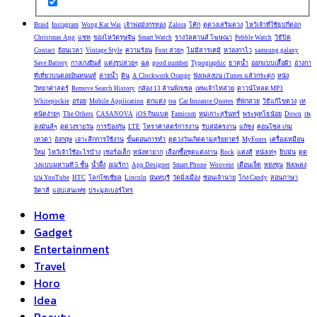
Braid
Instagram
Wong Kar Wai
เจ้าพ่อมังกรทอง
Zalora
โค้ก
ดูดวงเสริมดวง
ไหว้เจ้าที่ใช้ธูปกี่ดอก
Christmas App
แชท
ของไหว้ตรุษจีน
Smart Watch
รางวัลคานส์ โฆษณา
Pebble Watch
วิธีปิด
Contact
ย้อนเวลา
Vintage Style
ความร้อน
Font สวยๆ
ไม่มีสารเคมี
หว่องกาไว
samsung galaxy
Save Battery
กางเกงยีนส์
แต่งรูปสวยๆ
ฉลู
good number
Typographic
ธาตุน้ำ
ออกแบบเสื้อผ้า
อ่างกา
ที่เที่ยวบนดอยอินทนนท์
สายน้ำ
ดิน
A Clockwork Orange
ฟังเพลงบน iTunes แล้วกระตุก
หนัง
วิทยาศาสตร์
Remove Search History
กล้อง 13 ล้านพิกเซล
เทพเจ้าไท่ส่วย
ดาวน์โหลด MP3
Whitepockie
อร่อย
Mobile Application
ตกแต่ง
tea
Car Insrance Quotes
ที่พักสวย
วิธีแก้ไขดวง
เท
คนิดง่ายๆ
The Others
CASANOVA
iOS กินแบต
Famicom
หมู่เกาะสุรินทร์
พระพุทโธน้อย
Down
เพ
ลงมันส์ๆ
ดูดวงรายวัน
การป้องกัน
LTE
โหราศาสตร์การงาน
รับสมัครงาน
แก้ชง
คอนโซล เกม
เทวดา
อังกฤษ
เจาะลึกการใช้งาน
ขั้นตอนการทำ
ดูดวงวันเกิดตามสุริยยาตร์
MyFonts
เครื่องเหมือน
ใหม่
ไหว้เจ้าใช้อะไรบ้าง
เซอร์อเล็ก
หนังหายาก
เลือกซื้อชุดแต่งงาน
Rock
แต่งสี
หนังเท่ๆ
ยิปมัน
ดูด
วงแบบมหานที 5 ชั้น
น้ำผึ้ง
อเมริกา
App Designer
Smart Phone
Woovent
เดือนเจ็ด
หย่งชุน
ฟังเพลง
บน YouTube
HTC
โลกโซเชี่ยล
Lincoln
นันทบุรี
วัดมิ่งเมือง
ซ่อนเจ้านาย
โกง Candy
สอนภาษา
อิตาลี
แอบเล่นเฟซ
ประมูลเบอร์โทร
Home
Gadget
Entertainment
Travel
Horo
Idea
Beauty