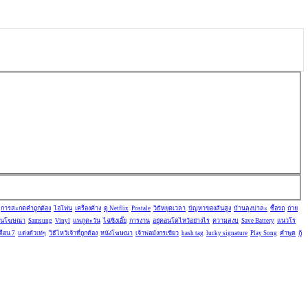
การสะกดคำถูกต้อง
ไอโฟน
เครื่องค้าง
ดู Netflix
Postale
วิธีหยุดเวลา
ปัญหาของส้นสูง
บ้านลุงปาละ
ซื้อรถ
ถ่าย
านโฆษณา
Samsung
Vinyl
แพภูตะวัน
ไฉ่ซิงเอี๊ย
การงาน
อยู่คอนโดไหว้อย่างไร
ความสงบ
Save Battery
แนวโร
ดือน 7
แต่งตัวเท่ๆ
วิธีไหว้เจ้าที่ถูกต้อง
หนังโฆษณา
เจ้าพ่อมังกรเขียว
hash tag
lucky signature
Play Song
คำพูด
กู้