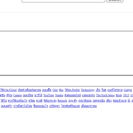
ธีใช้งาน iCloud
เปิดตัวเดือนกันยายน
เพลงตื๊ด
Cher
Bus
วิธีลบ Profile
Technology
เล็บ
ร็อค
เบอร์โทรหาย
Gadget
คชั่น
ญี่ปุุ่น
Camera
เพลงใหม่
มาริโอ้
YouTube
Namba
สังคมออนไลน์
แอพแต่งรูป
The Sixth Sense
Bride
2013
ง
วีดีโอ
ควรใช้เบอร์อะไร
หวีผม
ดวงดี
ฟิล์มกระจก
Retouch
App ดีๆ
ภูเขาหินปูน
เหตุฉุกเฉิน
เที่ยว
ซ่อนเจ้านาย
IE
เ
เพลงเศร้า
การตั้งค่าไอโฟน
ชื่อเพลงอะไร
แก้ปัญหา
โทรศัพท์กินแบต
เดือนมกราคม