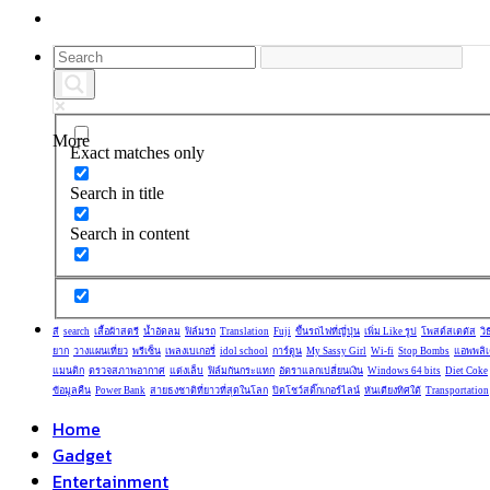
More
Exact matches only
Search in title
Search in content
สี
search
เสื้อผ้าสตรี
น้ำอัดลม
ฟิล์มรถ
Translation
Fuji
ขึ้นรถไฟที่ญี่ปุ่น
เพิ่ม Like รูป
โพสต์สเตตัส
วิ
ยาก
วางแผนเที่ยว
พรีเซ็น
เพลงเบเกอรี่
idol school
การ์ตูน
My Sassy Girl
Wi-fi
Stop Bombs
แอพพลิเ
แมนติก
ตรวจสภาพอากาศ
แต่งเล็บ
ฟิล์มกันกระแทก
อัตราแลกเปลี่ยนเงิน
Windows 64 bits
Diet Coke
ข้อมูลคืน
Power Bank
สายธงชาติที่ยาวที่สุดในโลก
ปิดโชว์สติ๊กเกอร์ไลน์
หันเตียงทิศใต้
Transportation
Home
Gadget
Entertainment