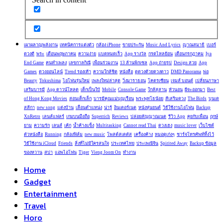
เผาผลาญพลังงาน
เทคนิคการแต่งตัว
กล้อง iPhone
ขายประกัน
Music And Lyrics
ญาณสมาธิ
เบอร์
ดวงดี
พระ
เดือนพฤษภาคม
ความง่าย
แบตหมดเร็ว
App รางวัล
กรดไหลย้อน
เดือนกรกฎาคม
Iya
End Game
คนทำเพลง
เลขกาลกิณี
เพื่อนร่วมงาน
13 ล้านพิกเซล
App ถ่ายรูป
Design สวย
App
Games
ดวงออนไลน์
Trend รองเท้า
ความใกล้ชิด
หนังสือ
ดูดวงด้วยดวงดาว
DMD Panorama
พ่อ
Beauty
Tokushima
ไอโฟนรุ่นใหม่
เพลงใหม่ล่าสุด
วิ่งมาราธอน
โคตรเซียน
เจมส์ บอนด์
เปลี่ยนภาษา
เสริมบารมี
App ดาวน์โหลด
เด็กเป็นใบ้
Mobile
Console Game
ใกล้สุสาน
หัวนอน
ผีจะออกมา
Best
of Hong Kong Movies
สอนเด็กเล็ก
บารมีคุณแม่บุญเรือน
พระพุทโธน้อย
สีเสริมดวง
The Birds
บุนเด
สลีกา
new song
แต่งบ้าน
เลื่อนตำแหน่ง
น่ารู้
อินเตอร์เนต
หนังหุ่นยนต์
วิธีใช้งานไอโฟน
Backup
XnRetro
เลนส์แฟลร์
เกมบนมือถือ
Superrich
Reviews
ปล่อยสัญญาณเนต
รีวิว App
คุยกับเพื่อน
ฤกษ์
ยาม
ความรัก
เลนส์
เค้ก
น้ำค้างแข็ง
Multitasking
Cannot read Thai
ดวงเฮง
music lover
เว็บไซต์
ตัวหนังสือ
Running
กล้องฟิล์ม
new music
โพสต์สเตตัส
เครื่องค้าง
หมอดูเก่งๆ
ชาร์จโทรศัพท์ทิ้งไว้
วิธีใช้งาน iCloud
Friends
สิ่งที่ไม่มีใครสนใจ
ประเทศไทย
ประเพณีจีน
Spirited Away
Backup ข้อมูล
ของหวาน
สปา
แอพไอโฟน
Tiger
Vieng Joom On
ทำงาน
Home
Gadget
Entertainment
Travel
Horo