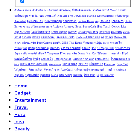
ตัวอักษร
ทะเล
คำศัพท์เยอะ
เชียงใหม่
เค้กอร่อยๆ
ซื้อสินค้าจากหนัง
รางวัลออสการ์
Trend รองเท้า
อัพโหลดรูป
รักษาผิว
วัดสัมพันธวงศ์
Nok Air
Free Download
Mario 3
Entertainment
กล้องถ่ายรูป
Animated
ดูหนังออนไลน์
เพลงใหม่ล่าสุด
ราคาเท่าไร
Suntree Home
App ชนะเลิศ
เกิดปีระกา
Photo
Editor
ขายเบอร์โทรมงคล
Auto Accident Attorney
Boom Boom Cash
iPod Touch
Contact List
App Switcher
ไหว้เจ้าเยาวราช
search engine
แอพฟรี
เผาผลาญพลังงาน
อยากรวย
คนตัดคน
สถานี
รถไฟ
การงาน
เชงเม้ง
แต่งห้องนอน
รอยแดงบนหน้า
Keyboard ไทย 3 แถว
กร
ทรงผม
Battery อึด
สวยๆ
พรีเซนเทชั่น
Poco Camera
ตรุษจีน 2558
Thai Route
ร้านอาหารญี่ปุ่น
ความสะดวก
ไฟ
Poltergeist
ตัวสัญลักษณ์ต่างๆ
ดอยวาว
มาร์ติน สกอร์เซซี่
คำแปล
รวย
13 Megapixels
พระคาถาชิน
บัญชร
เที่ยวภาคใต้
เดือน 7
Temporary Files
ฅนเหล็ก
Drama
Hair Cut
วิธีขอพร
การเดาคำ
TripIt
มัลดีฟเมืองไทย
ผู้หญิง
Censor มือ
Transportation
Chinese New Year
TrueMove H
โฆษณาเรียบง่าย
true
เบอร์มงคลประจำวันเกิด
siamphone
โหราศาสตร์
ออนไลน์
เซ็นเซอร์มือ
Encoding
Pony Tail
ไม่ถูกโฉลก
ทิศพากเพียร
ตั้งครรภ์
ชวด
App Crush
เกร็ดความรู้จากภาพยนตร์
การคำนวณลัคนา
App เกม
ปฏิทินจีนผิด
ศุลกากร
Mario
แปลอังกฤษ
แอพเกม
ใช้ iCloud
Super Famicom
Home
Gadget
Entertainment
Travel
Horo
Idea
Beauty