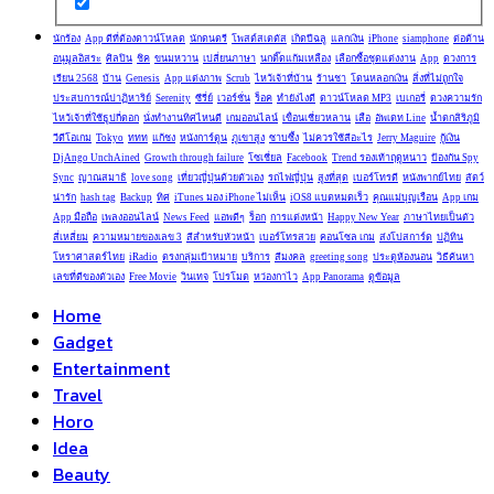
นักร้อง
App ดีที่ต้องดาวน์โหลด
นักดนตรี
โพสต์สเตตัส
เกิดปีฉลู
แลกเงิน
iPhone
siamphone
ต่อต้าน
อนุมูลอิสระ
ศิลปิน
ชิค
ขนมหวาน
เปลี่ยนภาษา
นกติ๊ดแก้มเหลือง
เลือกซื้อชุดแต่งงาน
App
ดวงการ
เรียน 2568
บ้าน
Genesis
App แต่งภาพ
Scrub
ไหว้เจ้าที่บ้าน
ร้านชา
โดนหลอกเงิน
สิ่งที่ไม่ถูกใจ
ประสบการณ์ปาฏิหาริย์
Serenity
ซีรี่ย์
เวอร์ชั่น
ร็อค
ทำยังไงดี
ดาวน์โหลด MP3
เบเกอรี่
ดวงความรัก
ไหว้เจ้าที่ใช้ธูปกี่ดอก
นั่งทำงานทิศไหนดี
เกมออนไลน์
เขื่อนเชี่ยวหลาน
เสือ
อัพเดท Line
น้ำตกสิริภูมิ
วีดีโอเกม
Tokyo
ททท
แก้ชง
หนังการ์ตูน
ภูเขาสูง
ซาบซึ้ง
ไม่ควรใช้สีอะไร
Jerry Maguire
กู้เงิน
DjAngo UnchAined
Growth through failure
โซเชี่ยล
Facebook
Trend รองเท้าฤดูหนาว
ป้องกัน Spy
Sync
ญาณสมาธิ
love song
เที่ยวญี่ปุ่นด้วยตัวเอง
รถไฟญี่ปุ่น
สูงที่สุด
เบอร์โทรดี
หนังพากย์ไทย
สัตว์
น่ารัก
hash tag
Backup
ทิศ
iTunes มอง iPhone ไม่เห็น
iOS8 แบตหมดเร็ว
คุณแม่บุญเรือน
App เกม
App มือถือ
เพลงออนไลน์
News Feed
แอพดีๆ
ร็อก
การแต่งหน้า
Happy New Year
ภาษาไทยเป็นตัว
สี่เหลี่ยม
ความหมายของเลข 3
สีสำหรับหัวหน้า
เบอร์โทรสวย
คอนโซล เกม
ส่งโปสการ์ด
ปฏิทิน
โหราศาสตร์ไทย
iRadio
ตรงกลุ่มเป้าหมาย
บริการ
สีมงคล
greeting song
ประตูห้องนอน
วิธีค้นหา
เลขที่ดีของตัวเอง
Free Movie
วินเทจ
โปรโมต
หว่องกาไว
App Panorama
ดูข้อมูล
Home
Gadget
Entertainment
Travel
Horo
Idea
Beauty