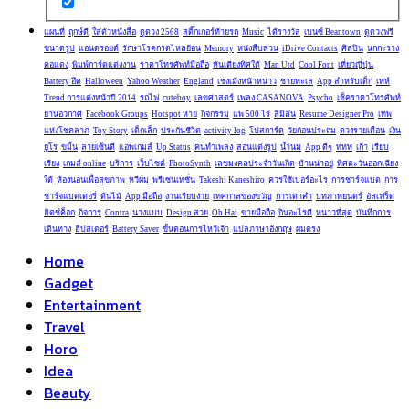
แผนที่
ฤกษ์ดี
ใส่ตัวหนังสือ
ดูดวง 2568
สติ๊กเกอร์ท้ายรถ
Music
ได้รางวัล
เบนซ์ Beantown
ดูดวงฟรี
ขนาดรูป
แอนดรอยด์
รักษาโรคกรดไหลย้อน
Memory
หนังสืบสวน
iDrive Contacts
ศิลปิน
นกกะราง
คอแดง
พิมพ์การ์ดแต่งงาน
ราคาโทรศัพท์มือถือ
หันเตียงทิศใต้
Man Utd
Cool Font
เที่ยวญี่ปุ่น
Battery อึด
Halloween
Yahoo Weather
England
เชงเม้งหน้าหนาว
ชายทะเล
App สำหรับเด็ก
เท่ห์
Trend การแต่งหน้าปี 2014
รถไฟ
cuteboy
เลขศาสตร์
เพลง CASANOVA
Psycho
เช็คราคาโทรศัพท์
ยานอวกาศ
Facebook Groups
Hotspot หาย
กิจกรรม
แพ 500 ไร่
สิมิลัน
Resume Designer Pro
เทพ
แห่งโชคลาภ
Toy Story
เด็กเล็ก
ประกันชีวิต
activity log
โปสการ์ด
วัยก่อนประถม
ดวงรายเดือน
เงิน
ยูโร
ขมิ้น
ลายเซ็นดี
แอพเกมส์
Up Status
คนทำเพลง
สอนแต่งรูป
น้ำนม
App ดีๆ
ททท
เก้า
เรียบ
เรียง
เกมส์ online
บริการ
เว็บไซต์
PhotoSynth
เลขมงคลประจำวันเกิด
บ้านน่าอยู่
ทิศตะวันออกเฉียง
ใต้
ห้องนอนเพื่อสุขภาพ
หวีผม
พรีเซนเทชั่น
Takeshi Kaneshiro
ควรใช้เบอร์อะไร
การชาร์จแบต
การ
ชาร์จแบตเตอรี่
ต้นไม้
App มือถือ
งานเรียบง่าย
เทศกาลของขวัญ
การเดาคำ
บทภาพยนตร์
อัลเฟร็ด
ฮิตช์ค็อก
กิจการ
Contra
นางแบบ
Design สวย
Oh Hai
ขายมือถือ
กินอะไรดี
หนาวที่สุด
บันทึกการ
เดินทาง
ฮิปสเตอร์
Battery Saver
ขั้นตอนการไหว้เจ้า
แปลภาษาอังกฤษ
ผมตรง
Home
Gadget
Entertainment
Travel
Horo
Idea
Beauty